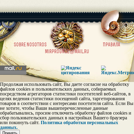
|
sobre nosotros
Правила
mirprognoz@mail.ru
Продолжая использовать сайт, Вы даете согласие на обработку
файлов cookies и пользовательских данных, собираемых
посредством агрегаторов статистики посетителей веб-сайтов, в
целях ведения статистики посещений сайта, таргетирования
товаров в соответствии с интересами посетителя сайта. Если Вы
не хотите, чтобы Ваши вышеперечисленные данные
обрабатывались, просим отключить обработку файлов cookies и
сбор пользовательских данных в настройках Вашего браузера
или покинуть сайт.
Политика обработки персональных
данных.
Принять