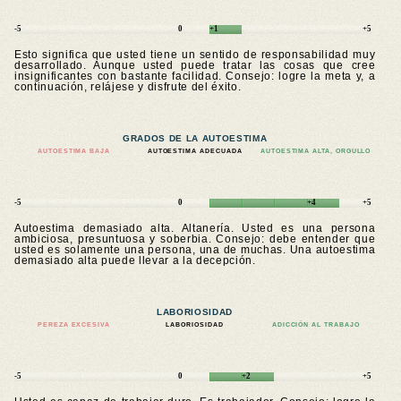
-5
0
+1
+5
Esto significa que usted tiene un sentido de responsabilidad muy
desarrollado. Aunque usted puede tratar las cosas que cree
insignificantes con bastante facilidad. Consejo: logre la meta y, a
continuación, relájese y disfrute del éxito.
GRADOS DE LA AUTOESTIMA
AUTOESTIMA BAJA
AUTOESTIMA ADECUADA
AUTOESTIMA ALTA, ORGULLO
-5
0
+4
+5
Autoestima demasiado alta. Altanería. Usted es una persona
ambiciosa, presuntuosa y soberbia. Consejo: debe entender que
usted es solamente una persona, una de muchas. Una autoestima
demasiado alta puede llevar a la decepción.
LABORIOSIDAD
PEREZA EXCESIVA
LABORIOSIDAD
ADICCIÓN AL TRABAJO
-5
0
+2
+5