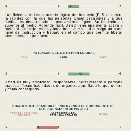
-5
0
+1
+5
La eficiencia del componente lógico del intelecto (ELSI) muestra
la rapidez con la que las personas toman decisiones y a que
medida es desarrollado el pensamiento lógico. Su intelecto es
superior al medio. Aprende fácil. Usted tiene una mente activa y
racional. Consejo: es muy importante que usted consiga un buen
nivel de instrucción y trabajo en el campo que permite liberar
plenamente su potencial.
POTENCIAL DEL ÉXITO PROFESIONAL
BAJO
MEDIO
ALTO
-5
0
+2
+5
Usted es muy ambicioso, responsable, perseverante y persona
práctica. Posee habilidades de organización. Sabe lo que quiere
y cómo conseguirlo.
COMPONENTE IRRACIONAL, INCLUYENDO EL COMPONENTE DE
INTELIGENCIA INTUITIVA (IISI)
FALTA DEL POTENCIAL
LA PRESENCIA DEL
GENIO
ARTÍSTICO
POTENCIAL CREADOR
-5
-2
0
+5