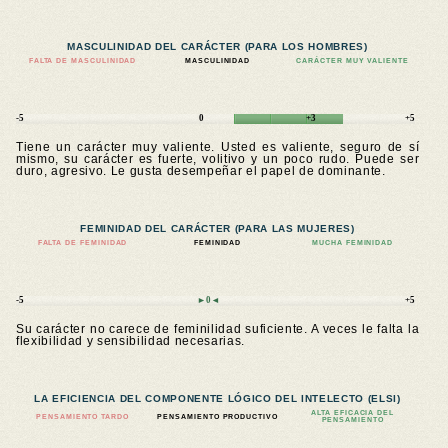
MASCULINIDAD DEL CARÁCTER (PARA LOS HOMBRES)
FALTA DE MASCULINIDAD
MASCULINIDAD
CARÁCTER MUY VALIENTE
-5
0
+3
+5
Tiene un carácter muy valiente. Usted es valiente, seguro de sí
mismo, su carácter es fuerte, volitivo y un poco rudo. Puede ser
duro, agresivo. Le gusta desempeñar el papel de dominante.
FEMINIDAD DEL CARÁCTER (PARA LAS MUJERES)
FALTA DE FEMINIDAD
FEMINIDAD
MUCHA FEMINIDAD
-5
►0◄
+5
Su carácter no carece de feminilidad suficiente. A veces le falta la
flexibilidad y sensibilidad necesarias.
LA EFICIENCIA DEL COMPONENTE LÓGICO DEL INTELECTO (ELSI)
ALTA EFICACIA DEL
PENSAMIENTO TARDO
PENSAMIENTO PRODUCTIVO
PENSAMIENTO