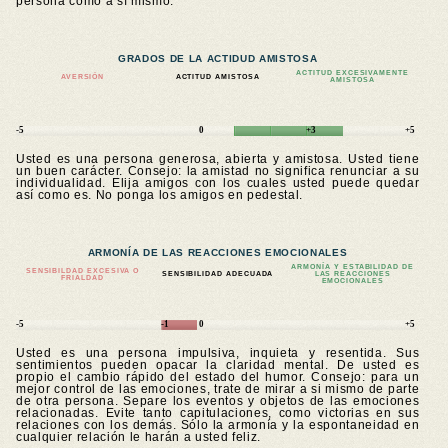
persona como a sí mismo.
GRADOS DE LA ACTIDUD AMISTOSA
ACTITUD EXCESIVAMENTE
AVERSIÓN
ACTITUD AMISTOSA
AMISTOSA
-5
0
+3
+5
Usted es una persona generosa, abierta y amistosa. Usted tiene
un buen carácter. Consejo: la amistad no significa renunciar a su
individualidad. Elija amigos con los cuales usted puede quedar
así como es. No ponga los amigos en pedestal.
ARMONÍA DE LAS REACCIONES EMOCIONALES
ARMONÍA Y ESTABILIDAD DE
SENSIBILDAD EXCESIVA O
SENSIBILIDAD ADECUADA
LAS REACCIONES
FRIALDAD
EMOCIONALES
-5
-1
0
+5
Usted es una persona impulsiva, inquieta y resentida. Sus
sentimientos pueden opacar la claridad mental. De usted es
propio el cambio rápido del estado del humor. Consejo: para un
mejor control de las emociones, trate de mirar a si mismo de parte
de otra persona. Separe los eventos y objetos de las emociones
relacionadas. Evite tanto capitulaciones, como victorias en sus
relaciones con los demás. Sólo la armonía y la espontaneidad en
cualquier relación le harán a usted feliz.