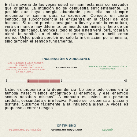
En la mayoría de las veces usted se manifiesta más conservador
que original. La intuición no se demuestra suficientemente. Es
posible que haya energía abundante, pero ella no siempre
encuentra el camino para su expresión. Consejo: en cierto
sentido, su subconsciencia se encuentra en la cárcel del ego
humano. Si usted puede conseguir la llave y abrir la cerradura,
verá un mundo muy diferente, un mundo sin límites y lleno de un
nuevo significado. Entonces, todo lo que usted verá, oirá, tocará y
olerá, lo sentirá en el nivel de percepción tanto táctil como
etérico. Usted podrá percibir no sólo la información por si misma,
sino también el sentido fundamental.
INCLINACIÓN A ADICCIONES
INCLINACIÓN A ADICCIONES
(ALCOHOLISMO,
AUSENCIA DE INCLINACIÓN A
DROGADICCIÓN, AFICIÓN A
RAZONABILIDAD
ADICCIONES
JUEGOS, GANAS DE ESCAPAR
LA REALIDAD)
-5
-3
0
+5
Usted es propenso a la dependencia. Lo tiene todo como en la
famosa frase: "Hemos encontrado al enemigo, y ese enemigo
somos nosotros mismos". A menudo es usted una persona
crédula, descuidada e irreflexiva. Puede ser propensa al placer y
disfrute. Sucumbe fácilmente a la influencia ajena. A veces es
propenso a correr riesgos.
OPTIMISMO
PESIMISMO, DEPRESIÓN
OPTIMISMO MODERADO
ALEGRÍA