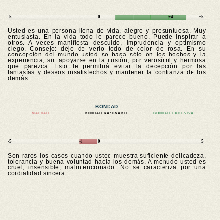
-5
0
+4
+5
Usted es una persona llena de vida, alegre y presuntuosa. Muy
entusiasta. En la vida todo le parece bueno. Puede inspirar a
otros. A veces manifiesta descuido, imprudencia y optimismo
ciego. Consejo: deje de verlo todo de color de rosa. En su
concepción del mundo usted se basa sólo en los hechos y la
experiencia, sin apoyarse en la ilusión, por verosímil y hermosa
que parezca. Esto le permitirá evitar la decepción por las
fantasías y deseos insatisfechos y mantener la confianza de los
demás.
BONDAD
MALDAD
BONDAD RAZONABLE
BONDAD EXCESIVA
-5
-1
0
+5
Son raros los casos cuando usted muestra suficiente delicadeza,
tolerancia y buena voluntad hacia los demás. A menudo usted es
cruel, insensible, malintencionado. No se caracteriza por una
cordialidad sincera.