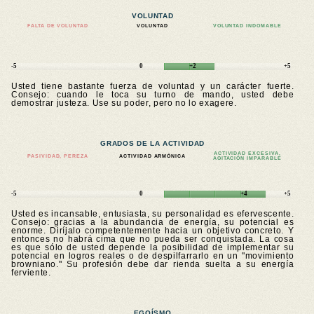
VOLUNTAD
FALTA DE VOLUNTAD
VOLUNTAD
VOLUNTAD INDOMABLE
-5
0
+2
+5
Usted tiene bastante fuerza de voluntad y un carácter fuerte.
Consejo: cuando le toca su turno de mando, usted debe
demostrar justeza. Use su poder, pero no lo exagere.
GRADOS DE LA ACTIVIDAD
ACTIVIDAD EXCESIVA,
PASIVIDAD, PEREZA
ACTIVIDAD ARMÓNICA
AGITACIÓN IMPARABLE
-5
0
+4
+5
Usted es incansable, entusiasta, su personalidad es efervescente.
Consejo: gracias a la abundancia de energía, su potencial es
enorme. Diríjalo competentemente hacia un objetivo concreto. Y
entonces no habrá cima que no pueda ser conquistada. La cosa
es que sólo de usted depende la posibilidad de implementar su
potencial en logros reales o de despilfarrarlo en un "movimiento
browniano." Su profesión debe dar rienda suelta a su energía
ferviente.
EGOÍSMO