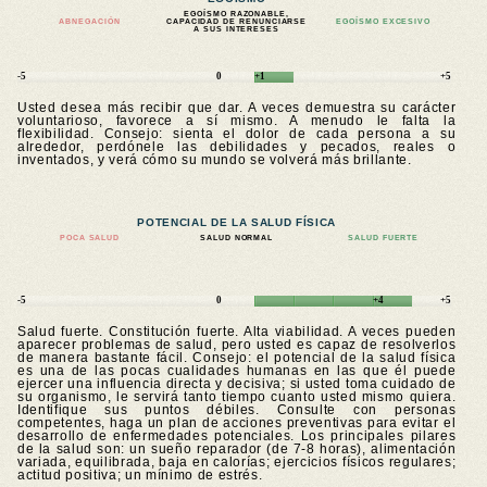
EGOÍSMO RAZONABLE,
ABNEGACIÓN
CAPACIDAD DE RENUNCIARSE
EGOÍSMO EXCESIVO
A SUS INTERESES
-5
0
+1
+5
Usted desea más recibir que dar. A veces demuestra su carácter
voluntarioso, favorece a sí mismo. A menudo le falta la
flexibilidad. Consejo: sienta el dolor de cada persona a su
alrededor, perdónele las debilidades y pecados, reales o
inventados, y verá cómo su mundo se volverá más brillante.
POTENCIAL DE LA SALUD FÍSICA
POCA SALUD
SALUD NORMAL
SALUD FUERTE
-5
0
+4
+5
Salud fuerte. Constitución fuerte. Alta viabilidad. A veces pueden
aparecer problemas de salud, pero usted es capaz de resolverlos
de manera bastante fácil. Consejo: el potencial de la salud física
es una de las pocas cualidades humanas en las que él puede
ejercer una influencia directa y decisiva; si usted toma cuidado de
su organismo, le servirá tanto tiempo cuanto usted mismo quiera.
Identifique sus puntos débiles. Consulte con personas
competentes, haga un plan de acciones preventivas para evitar el
desarrollo de enfermedades potenciales. Los principales pilares
de la salud son: un sueño reparador (de 7-8 horas), alimentación
variada, equilibrada, baja en calorías; ejercicios físicos regulares;
actitud positiva; un mínimo de estrés.