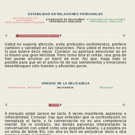
ESTABILIDAD EN RELACIONES PERSONALES
INESTABILIDAD EN
ESTABILIDAD EN RELACIONES
ESTABILIDAD EN RELACIONES
RELACIONES
PERSONALES.FIDELIDAD
PERSONALES, FIDELIDAD
PERSONALES.
INCERTIDUMBRE
-5
-4
0
+5
Usted no soporta afección, evita profundos sentimientos, prefiere
cambios y variedad en las relaciones. Para usted el menos no es
lo que quiere decir mejor. Consejo: su apertura emocional es en
sí mismo una gran felicidad. Pero como dice el refrán, una gota de
hiel puede arruinar un barril de miel. Así que, haga todo lo
posible para que en el ancho río de sus sentimientos y emociones
desemboquen sólo fuentes y afluentes puros.
GRADOS DE LA DELICADEZA
ARROGANCIA, INCULTURA
DELICADEZA
OBSEQUIO
-5
-1
0
+5
A menudo usted carece de tacto. A veces manifiesta aspereza e
inflexibilidad. Consejo: hay que entender que la confrontación no
reemplaza el tacto, y la conversación no es una competencia
mental. De lo contrario, las demás personas interpretarán la
conversación con usted como una pequeña batalla. La palabra es
un arma de doble filo, con ella es fácil de perjudicar tanto a otra