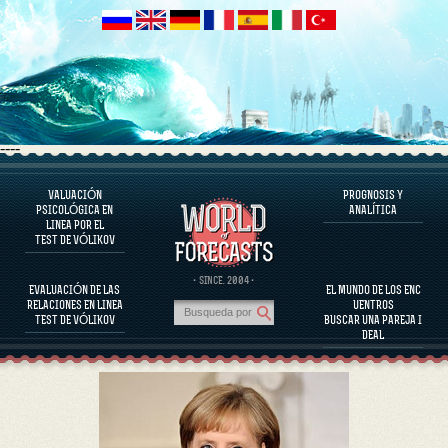
----
VALUACIÓN
PROGNOSIS Y
EL PROGRAMA
PSICOLÓGICA EN
ANALÍTICA
LINEA POR EL
EVALUAR EL CARÁCTER
TEST DE VÓLIKOV
EVALUACIÓN DEL CARÁCTER DE PERSONAJES FAMOSOS
EL PROGRAMA
· SINCE. 2004 ·
EVALUACIÓN DE LAS
EL MUNDO DE LOS ENC
EVALUAR LA COMPATIBILIDAD DE LA PAREJA
RELACIONES EN LINEA
UENTROS
PROGNOSIS Y ANALÍTICA
TEST DE VÓLIKOV
BUSCAR UNA PAREJA I
DEAL