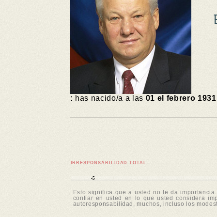
:
has nacido/a a las
01 el febrero 1931
IRRESPONSABILIDAD TOTAL
-5
Esto significa que a usted no le da importanci
confiar en usted en lo que usted considera im
autoresponsabilidad, muchos, incluso los modest