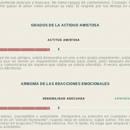
anifiesta descaro y frescura. No tiene rasgos de conformismo. Consejo: 
to ganar el amor como arruinar su vida. El respeto por los demás es u
GRADOS DE LA ACTIDUD AMISTOSA
ACTITUD AMISTOSA
0
ad de sus amigos, usted demuestra en uno u otro grado alejamiento, aislam
s que no tienen un magnetismo poderoso para usted, pero después de e
 a comunicarse de manera que nadie se sienta ofendido. A veces quiere 
ás afectuoso.
ARMONÍA DE LAS REACCIONES EMOCIONALES
SENSIBILIDAD ADECUADA
ARMONÍA
0
carrabias, susceptible y vulnerable. Demuestra su emoción en cualquier
 es un "volcán humeante", cuando está en silencio, sigue activo: frío por 
ntrar en erupción? Pregunta retórica. Por lo tanto, no haga que empiece 
su alrededor.