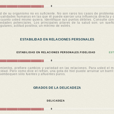
0
dad de su organismo no es suficiente. No son raros los casos de problema
 cualidades humanas en las que él puede ejercer una influencia directa y 
po cuanto usted mismo quiera. Identifique sus puntos débiles. Consulte 
medades potenciales. Los principales pilares de la salud son: un sueñ
egulares; actitud positiva; un mínimo de estrés.
ESTABILIDAD EN RELACIONES PERSONALES
ESTABILIDAD EN RELACIONES PERSONALES.FIDELIDAD
ES
0
imientos, prefiere cambios y variedad en las relaciones. Para usted el 
idad. Pero como dice el refrán, una gota de hiel puede arruinar un barril
semboquen sólo fuentes y afluentes puros.
GRADOS DE LA DELICADEZA
DELICADEZA
0