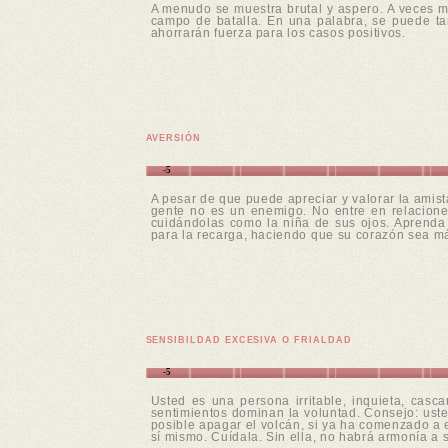
A menudo se muestra brutal y aspero. A veces m
campo de batalla. En una palabra, se puede tan
ahorrarán fuerza para los casos positivos.
AVERSIÓN
-5
A pesar de que puede apreciar y valorar la amist
gente no es un enemigo. No entre en relacione
cuidándolas como la niña de sus ojos. Aprenda
para la recarga, haciendo que su corazón sea m
SENSIBILDAD EXCESIVA O FRIALDAD
-5
Usted es una persona irritable, inquieta, cas
sentimientos dominan la voluntad. Consejo: usted
posible apagar el volcán, si ya ha comenzado a e
sí mismo. Cuídala. Sin ella, no habrá armonía a 