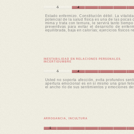
-5
-4
Estado enfermizo. Constitución débil. La vitali
potencial de la salud física es una de las pocas
mima y trata con ternura, le servirá tanto tiem
preventivas para evitar el desarrollo de enfer
equilibrada, baja en calorías; ejercicios físicos r
INESTABILIDAD EN RELACIONES PERSONALES.
INCERTIDUMBRE
-5
-4
Usted no soporta afección, evita profundos sent
apertura emocional es en sí mismo una gran felic
el ancho río de sus sentimientos y emociones de
ARROGANCIA, INCULTURA
-5