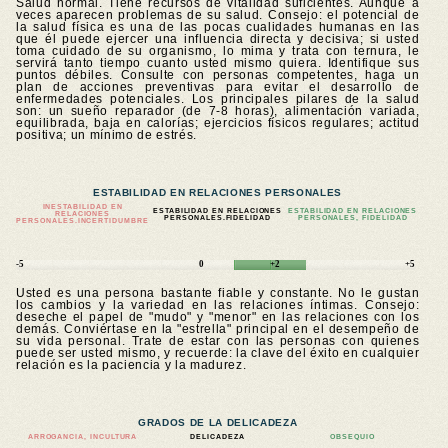
Salud normal. Tiene recursos de vitalidad suficientes. Aunque a
veces aparecen problemas de su salud. Consejo: el potencial de
la salud física es una de las pocas cualidades humanas en las
que él puede ejercer una influencia directa y decisiva; si usted
toma cuidado de su organismo, lo mima y trata con ternura, le
servirá tanto tiempo cuanto usted mismo quiera. Identifique sus
puntos débiles. Consulte con personas competentes, haga un
plan de acciones preventivas para evitar el desarrollo de
enfermedades potenciales. Los principales pilares de la salud
son: un sueño reparador (de 7-8 horas), alimentación variada,
equilibrada, baja en calorías; ejercicios físicos regulares; actitud
positiva; un mínimo de estrés.
ESTABILIDAD EN RELACIONES PERSONALES
INESTABILIDAD EN
ESTABILIDAD EN RELACIONES
ESTABILIDAD EN RELACIONES
RELACIONES
PERSONALES.FIDELIDAD
PERSONALES, FIDELIDAD
PERSONALES.
INCERTIDUMBRE
-5
0
+2
+5
Usted es una persona bastante fiable y constante. No le gustan
los cambios y la variedad en las relaciones íntimas. Consejo:
deseche el papel de "mudo" y "menor" en las relaciones con los
demás. Conviértase en la "estrella" principal en el desempeño de
su vida personal. Trate de estar con las personas con quienes
puede ser usted mismo, y recuerde: la clave del éxito en cualquier
relación es la paciencia y la madurez.
GRADOS DE LA DELICADEZA
ARROGANCIA, INCULTURA
DELICADEZA
OBSEQUIO