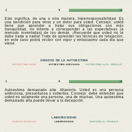
-5
0
+5
Esto significa, de una u otra manera, hiperresponsabilidad. Es
una bendición para otros y un dolor para usted. Consejo: usted
tiene que aprender a tratar sus obligaciones con más
tranquilidad, no intente a corresponder a las expectativas (a
menudo inventadas) de los demás. ¡Recuerde que usted no le
debe nada a nadie! Trate de aprender las técnicas de relajación,
en este caso podrá recibir con vigor y entusiasmo cada día que
viene.
GRADOS DE LA AUTOESTIMA
AUTOESTIMA BAJA
AUTOESTIMA ADECUADA
AUTOESTIMA ALTA, ORGULLO
-5
0
+5
Autoestima demasiado alta. Altanería. Usted es una persona
ambiciosa, presuntuosa y soberbia. Consejo: debe entender que
usted es solamente una persona, una de muchas. Una autoestima
demasiado alta puede llevar a la decepción.
LABORIOSIDAD
PEREZA EXCESIVA
LABORIOSIDAD
ADICCIÓN AL TRABAJO