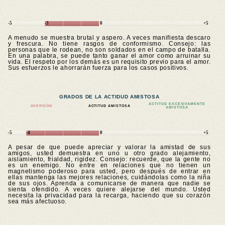
-5
-3
0
+5
A menudo se muestra brutal y aspero. A veces manifiesta descaro
y frescura. No tiene rasgos de conformismo. Consejo: las
personas que le rodean, no son soldados en el campo de batalla.
En una palabra, se puede tanto ganar el amor como arruinar su
vida. El respeto por los demás es un requisito previo para el amor.
Sus esfuerzos le ahorrarán fuerza para los casos positivos.
GRADOS DE LA ACTIDUD AMISTOSA
ACTITUD EXCESIVAMENTE
AVERSIÓN
ACTITUD AMISTOSA
AMISTOSA
-5
-4
0
+5
A pesar de que puede apreciar y valorar la amistad de sus
amigos, usted demuestra en uno u otro grado alejamiento,
aislamiento, frialdad, rigidez. Consejo: recuerde, que la gente no
es un enemigo. No entre en relaciones que no tienen un
magnetismo poderoso para usted, pero después de entrar en
ellas mantenga las mejores relaciones, cuidándolas como la niña
de sus ojos. Aprenda a comunicarse de manera que nadie se
sienta ofendido. A veces quiere alejarse del mundo. Usted
necesita la privacidad para la recarga, haciendo que su corazón
sea más afectuoso.