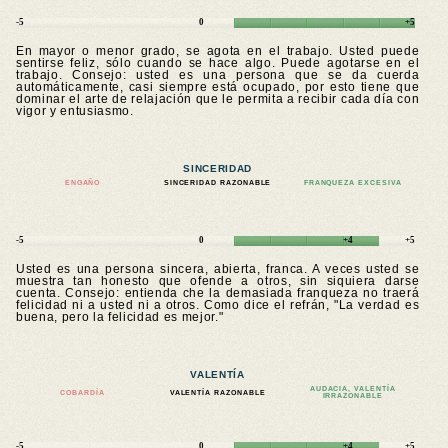
-5
0
+5
En mayor o menor grado, se agota en el trabajo. Usted puede
sentirse feliz, sólo cuando se hace algo. Puede agotarse en el
trabajo. Consejo: usted es una persona que se da cuerda
automáticamente, casi siempre está ocupado, por esto tiene que
dominar el arte de relajación que le permita a recibir cada día con
vigor y entusiasmo.
SINCERIDAD
ENGAÑO
SINCERIDAD RAZONABLE
FRANQUEZA EXCESIVA
-5
0
+4
+5
Usted es una persona sincera, abierta, franca. A veces usted se
muestra tan honesto que ofende a otros, sin siquiera darse
cuenta. Consejo: entienda che la demasiada franqueza no traerá
felicidad ni a usted ni a otros. Como dice el refrán, "La verdad es
buena, pero la felicidad es mejor."
VALENTÍA
AUDACIA, VALENTÍA
COBARDÍA
VALENTÍA RAZONABLE
IRRAZONABLE
-5
0
+4
+5