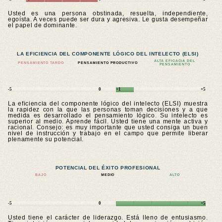
Usted es una persona obstinada, resuelta, independiente,
egoísta. A veces puede ser dura y agresiva. Le gusta desempeñar
el papel de dominante.
LA EFICIENCIA DEL COMPONENTE LÓGICO DEL INTELECTO (ELSI)
ALTA EFICACIA DEL
PENSAMIENTO TARDO
PENSAMIENTO PRODUCTIVO
PENSAMIENTO
-5
0
+1
+5
La eficiencia del componente lógico del intelecto (ELSI) muestra
la rapidez con la que las personas toman decisiones y a que
medida es desarrollado el pensamiento lógico. Su intelecto es
superior al medio. Aprende fácil. Usted tiene una mente activa y
racional. Consejo: es muy importante que usted consiga un buen
nivel de instrucción y trabajo en el campo que permite liberar
plenamente su potencial.
POTENCIAL DEL ÉXITO PROFESIONAL
BAJO
MEDIO
ALTO
-5
0
+5
Usted tiene el carácter de liderazgo. Está lleno de entusiasmo.