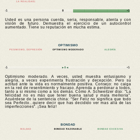
LA REALIDAD)
-5
0
+5
Usted es una persona cuerda, seria, responsable, atenta y con
visión de futuro. Demuestra el ejercicio de un autocontrol
aumentado. Tiene su reputación en mucha estima.
OPTIMISMO
PESIMISMO, DEPRESIÓN
OPTIMISMO MODERADO
ALEGRÍA
-5
►0◄
+5
Optimismo moderado. A veces, usted muestra entusiasmo y
alegría, a veces experimenta frustración y decepción. Pero su
actitud ante la vida es normalmente positiva. Consejo: no caiga
en la red de resentimiento y fracaso. Aprenda a perdonar a todos,
tanto a si mismo como a los demás. Cómo A. Schweitzer dijo: "La
felicidad no es más que tener buena salud y mala memoria".
Acuérdese de la sentencia china: "Ser Feliz no significa que todo
sea Perfecto...quiere decir que has decidido ver mas allá de las
imperfecciones". ¡Sea feliz!
BONDAD
MALDAD
BONDAD RAZONABLE
BONDAD EXCESIVA