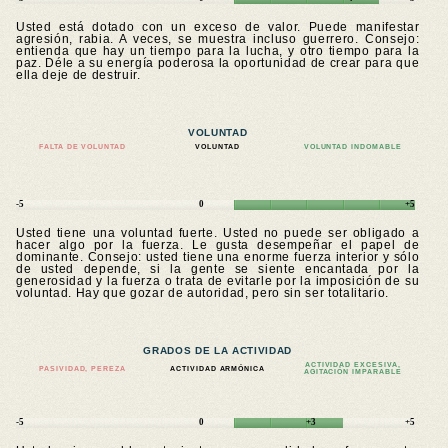
Usted está dotado con un exceso de valor. Puede manifestar
agresión, rabia. A veces, se muestra incluso guerrero. Consejo:
entienda que hay un tiempo para la lucha, y otro tiempo para la
paz. Déle a su energía poderosa la oportunidad de crear para que
ella deje de destruir.
VOLUNTAD
FALTA DE VOLUNTAD
VOLUNTAD
VOLUNTAD INDOMABLE
-5
0
+5
Usted tiene una voluntad fuerte. Usted no puede ser obligado a
hacer algo por la fuerza. Le gusta desempeñar el papel de
dominante. Consejo: usted tiene una enorme fuerza interior y sólo
de usted depende, si la gente se siente encantada por la
generosidad y la fuerza o trata de evitarle por la imposición de su
voluntad. Hay que gozar de autoridad, pero sin ser totalitario.
GRADOS DE LA ACTIVIDAD
ACTIVIDAD EXCESIVA,
PASIVIDAD, PEREZA
ACTIVIDAD ARMÓNICA
AGITACIÓN IMPARABLE
-5
0
+3
+5