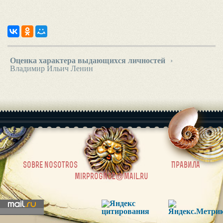
Оценка характера выдающихся личностей
›
Владимир Ильич Ленин
|
sobre nosotros
Правила
mirprognoz@mail.ru