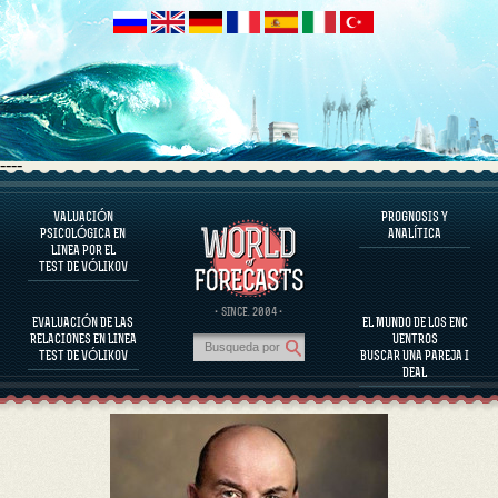
----
VALUACIÓN
PROGNOSIS Y
EL PROGRAMA
PSICOLÓGICA EN
ANALÍTICA
LINEA POR EL
EVALUAR EL CARÁCTER
TEST DE VÓLIKOV
EVALUACIÓN DEL CARÁCTER DE PERSONAJES FAMOSOS
EL PROGRAMA
· SINCE. 2004 ·
EVALUACIÓN DE LAS
EL MUNDO DE LOS ENC
EVALUAR LA COMPATIBILIDAD DE LA PAREJA
RELACIONES EN LINEA
UENTROS
PROGNOSIS Y ANALÍTICA
TEST DE VÓLIKOV
BUSCAR UNA PAREJA I
DEAL