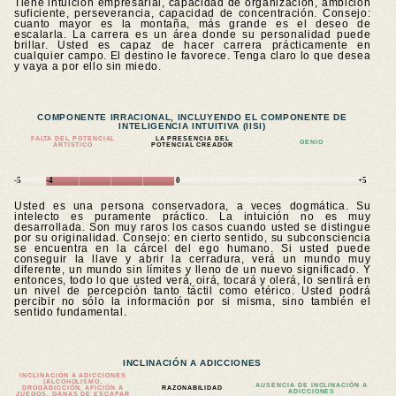
Tiene intuición empresarial, capacidad de organización, ambición
suficiente, perseverancia, capacidad de concentración. Consejo:
cuanto mayor es la montaña, más grande es el deseo de
escalarla. La carrera es un área donde su personalidad puede
brillar. Usted es capaz de hacer carrera prácticamente en
cualquier campo. El destino le favorece. Tenga claro lo que desea
y vaya a por ello sin miedo.
COMPONENTE IRRACIONAL, INCLUYENDO EL COMPONENTE DE
INTELIGENCIA INTUITIVA (IISI)
FALTA DEL POTENCIAL
LA PRESENCIA DEL
GENIO
ARTÍSTICO
POTENCIAL CREADOR
-5
-4
0
+5
Usted es una persona conservadora, a veces dogmática. Su
intelecto es puramente práctico. La intuición no es muy
desarrollada. Son muy raros los casos cuando usted se distingue
por su originalidad. Consejo: en cierto sentido, su subconsciencia
se encuentra en la cárcel del ego humano. Si usted puede
conseguir la llave y abrir la cerradura, verá un mundo muy
diferente, un mundo sin límites y lleno de un nuevo significado. Y
entonces, todo lo que usted verá, oirá, tocará y olerá, lo sentirá en
un nivel de percepción tanto táctil como etérico. Usted podrá
percibir no sólo la información por si misma, sino también el
sentido fundamental.
INCLINACIÓN A ADICCIONES
INCLINACIÓN A ADICCIONES
(ALCOHOLISMO,
AUSENCIA DE INCLINACIÓN A
DROGADICCIÓN, AFICIÓN A
RAZONABILIDAD
ADICCIONES
JUEGOS, GANAS DE ESCAPAR