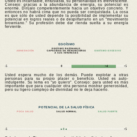
Usted es incansable, entusiasta, su personalidad es efervescente.
Consejo: gracias a la abundancia de energía, su potencial es
enorme. Diríjalo competentemente hacia un objetivo concreto. Y
entonces no habrá cima que no pueda ser conquistada. La cosa
es que sólo de usted depende la posibilidad de implementar su
potencial en logros reales o de despilfarrarlo en un "movimiento
browniano." Su profesión debe dar rienda suelta a su energía
ferviente.
EGOÍSMO
EGOÍSMO RAZONABLE,
ABNEGACIÓN
CAPACIDAD DE RENUNCIARSE
EGOÍSMO EXCESIVO
A SUS INTERESES
-5
0
+4
+5
Usted espera mucho de los demás. Puede explotar a otras
personas para su propio placer o beneficio. Usted es auto-
indulgente. Su lema es "yo quiero". Consejo: para usted es más
importante que para cualquier otra persona mostrar generosidad,
pero su ligero complejo de divinidad no le deja hacerlo.
POTENCIAL DE LA SALUD FÍSICA
POCA SALUD
SALUD NORMAL
SALUD FUERTE
-5
►0◄
+5