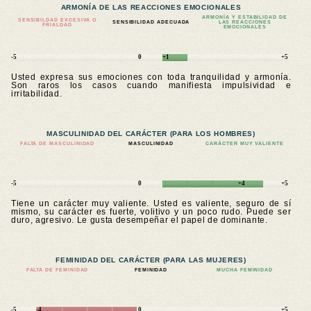
ARMONÍA DE LAS REACCIONES EMOCIONALES
ARMONÍA Y ESTABILIDAD DE
SENSIBILDAD EXCESIVA O
SENSIBILIDAD ADECUADA
LAS REACCIONES
FRIALDAD
EMOCIONALES
-5
0
+1
+5
Usted expresa sus emociones con toda tranquilidad y armonía.
Son raros los casos cuando manifiesta impulsividad e
irritabilidad.
MASCULINIDAD DEL CARÁCTER (PARA LOS HOMBRES)
FALTA DE MASCULINIDAD
MASCULINIDAD
CARÁCTER MUY VALIENTE
-5
0
+4
+5
Tiene un carácter muy valiente. Usted es valiente, seguro de sí
mismo, su carácter es fuerte, volitivo y un poco rudo. Puede ser
duro, agresivo. Le gusta desempeñar el papel de dominante.
FEMINIDAD DEL CARÁCTER (PARA LAS MUJERES)
FALTA DE FEMINIDAD
FEMINIDAD
MUCHA FEMINIDAD
-5
-4
0
+5