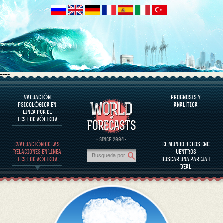
----
VALUACIÓN
PROGNOSIS Y
EL PROGRAMA
PSICOLÓGICA EN
ANALÍTICA
LINEA POR EL
EVALUAR EL CARÁCTER
TEST DE VÓLIKOV
EVALUACIÓN DEL CARÁCTER DE PERSONAJES FAMOSOS
EL PROGRAMA
· SINCE. 2004 ·
EVALUACIÓN DE LAS
EL MUNDO DE LOS ENC
EVALUAR LA COMPATIBILIDAD DE LA PAREJA
RELACIONES EN LINEA
UENTROS
PROGNOSIS Y ANALÍTICA
TEST DE VÓLIKOV
BUSCAR UNA PAREJA I
DEAL