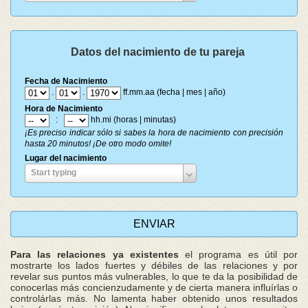
del
nacimiento
Datos del nacimiento de tu pareja
Fecha de Nacimiento
.
.
ff.mm.aa (fecha | mes | año)
Hora de Nacimiento
:
hh.mi (horas | minutas)
¡Es preciso indicar sólo si sabes la hora de nacimiento con precisión
hasta 20 minutos! ¡De otro modo omite!
Lugar del nacimiento
Lugar
Start typing
del
nacimiento
Para las relaciones ya existentes
el programa es útil por
mostrarte los lados fuertes y débiles de las relaciones y por
revelar sus puntos más vulnerables, lo que te da la posibilidad de
conocerlas más concienzudamente y de cierta manera influírlas o
controlárlas más. No lamenta haber obtenido unos resultados