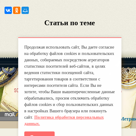
Статьи по теме
Продолжая использовать сайт, Вы даете согласие
на обработку файлов cookies и пользовательских
данных, собираемых посредством агрегаторов
статистики посетителей веб-сайтов, в целях
ведения статистики посещений сайта,
таргетирования товаров в соответствии с
интересами посетителя сайта. Если Вы не
|
sobre nosotros
Правила
хотите, чтобы Ваши вышеперечисленные данные
mirprognoz@mail.ru
обрабатывались, просим отключить обработку
файлов cookies и сбор пользовательских данных
в настройках Вашего браузера или покинуть
сайт.
Политика обработки персональных
данных.