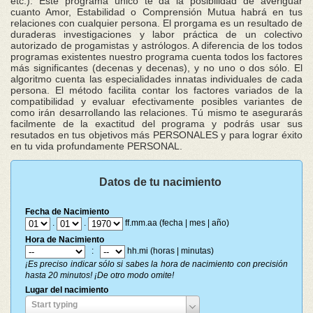
etc.). Este programa único te da la posibilidad de averiguar
cuanto Amor, Estabilidad o Comprensión Mutua habrá en tus
relaciones con cualquier persona. El prorgama es un resultado de
duraderas investigaciones y labor práctica de un colectivo
autorizado de progamistas y astrólogos. A diferencia de los todos
programas existentes nuestro programa cuenta todos los factores
más significantes (decenas y decenas), y no uno o dos sólo. El
algoritmo cuenta las especialidades innatas individuales de cada
persona. El método facilita contar los factores variados de la
compatibilidad y evaluar efectivamente posibles variantes de
como irán desarrollando las relaciones. Tú mismo te asegurarás
facilmente de la exactitud del programa y podrás usar sus
resutados en tus objetivos más PERSONALES y para lograr éxito
en tu vida profundamente PERSONAL.
Datos de tu nacimiento
Fecha de Nacimiento
.
.
ff.mm.aa (fecha | mes | año)
Hora de Nacimiento
:
hh.mi (horas | minutas)
¡Es preciso indicar sólo si sabes la hora de nacimiento con precisión
hasta 20 minutos! ¡De otro modo omite!
Lugar del nacimiento
Lugar
Start typing