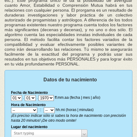
etc.). Este programa único te da la posibilidad de averiguar
cuanto Amor, Estabilidad o Comprensión Mutua habrá en tus
relaciones con cualquier persona. El prorgama es un resultado de
duraderas investigaciones y labor práctica de un colectivo
autorizado de progamistas y astrólogos. A diferencia de los todos
programas existentes nuestro programa cuenta todos los factores
más significantes (decenas y decenas), y no uno o dos sólo. El
algoritmo cuenta las especialidades innatas individuales de cada
persona. El método facilita contar los factores variados de la
compatibilidad y evaluar efectivamente posibles variantes de
como irán desarrollando las relaciones. Tú mismo te asegurarás
facilmente de la exactitud del programa y podrás usar sus
resutados en tus objetivos más PERSONALES y para lograr éxito
en tu vida profundamente PERSONAL.
Datos de tu nacimiento
Fecha de Nacimiento
.
.
ff.mm.aa (fecha | mes | año)
Hora de Nacimiento
:
hh.mi (horas | minutas)
¡Es preciso indicar sólo si sabes la hora de nacimiento con precisión
hasta 20 minutos! ¡De otro modo omite!
Lugar del nacimiento
Lugar
Start typing