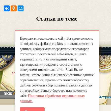
Статьи по теме
Продолжая использовать сайт, Вы даете согласие
на обработку файлов cookies и пользовательских
данных, собираемых посредством агрегаторов
статистики посетителей веб-сайтов, в целях
ведения статистики посещений сайта,
таргетирования товаров в соответствии с
интересами посетителя сайта. Если Вы не
|
sobre nosotros
Правила
хотите, чтобы Ваши вышеперечисленные данные
mirprognoz@mail.ru
обрабатывались, просим отключить обработку
файлов cookies и сбор пользовательских данных
в настройках Вашего браузера или покинуть
сайт.
Политика обработки персональных
данных.