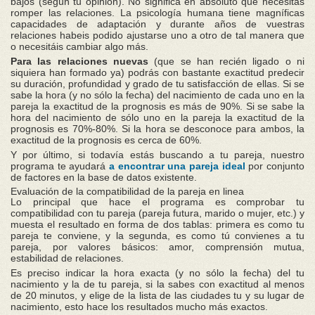
bajos (según tu opinión). No significa en absoluto que necesitas
romper las relaciones. La psicología humana tiene magníficas
capacidades de adaptación y durante años de vuestras
relaciones habeis podido ajustarse uno a otro de tal manera que
o necesitáis cambiar algo más.
Para las relaciones nuevas
(que se han recién ligado o ni
siquiera han formado ya) podrás con bastante exactitud predecir
su duración, profundidad y grado de tu satisfacción de ellas. Si se
sabe la hora (y no sólo la fecha) del nacimiento de cada uno en la
pareja la exactitud de la prognosis es más de 90%. Si se sabe la
hora del nacimiento de sólo uno en la pareja la exactitud de la
prognosis es 70%-80%. Si la hora se desconoce para ambos, la
exactitud de la prognosis es cerca de 60%.
Y por último, si todavía estás buscando a tu pareja, nuestro
programa te ayudará
a encontrar una pareja ideal
por conjunto
de factores en la base de datos existente.
Evaluación de la compatibilidad de la pareja en linea
Lo principal que hace el programa es comprobar tu
compatibilidad con tu pareja (pareja futura, marido o mujer, etc.) y
muesta el resultado en forma de dos tablas: primera es como tu
pareja te conviene, y la segunda, es como tú convienes a tu
pareja, por valores básicos: amor, comprensión mutua,
estabilidad de relaciones.
Es preciso indicar la hora exacta (y no sólo la fecha) del tu
nacimiento y la de tu pareja, si la sabes con exactitud al menos
de 20 minutos, y elige de la lista de las ciudades tu y su lugar de
nacimiento, esto hace los resultados mucho más exactos.