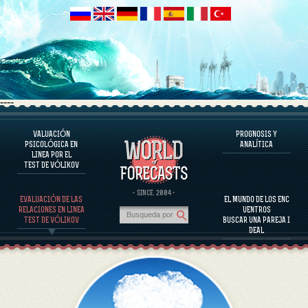
----
VALUACIÓN
PROGNOSIS Y
EL PROGRAMA
PSICOLÓGICA EN
ANALÍTICA
LINEA POR EL
EVALUAR EL CARÁCTER
TEST DE VÓLIKOV
EVALUACIÓN DEL CARÁCTER DE PERSONAJES FAMOSOS
EL PROGRAMA
· SINCE. 2004 ·
EVALUACIÓN DE LAS
EL MUNDO DE LOS ENC
EVALUAR LA COMPATIBILIDAD DE LA PAREJA
RELACIONES EN LINEA
UENTROS
PROGNOSIS Y ANALÍTICA
TEST DE VÓLIKOV
BUSCAR UNA PAREJA I
DEAL