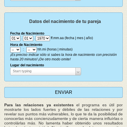
del
nacimiento
Datos del nacimiento de tu pareja
Fecha de Nacimiento
.
.
ff.mm.aa (fecha | mes | año)
Hora de Nacimiento
:
hh.mi (horas | minutas)
¡Es preciso indicar sólo si sabes la hora de nacimiento con precisión
hasta 20 minutos! ¡De otro modo omite!
Lugar del nacimiento
Lugar
Start typing
del
nacimiento
Para las relaciones ya existentes
el programa es útil por
mostrarte los lados fuertes y débiles de las relaciones y por
revelar sus puntos más vulnerables, lo que te da la posibilidad de
conocerlas más concienzudamente y de cierta manera influírlas o
controlárlas más. No lamenta haber obtenido unos resultados