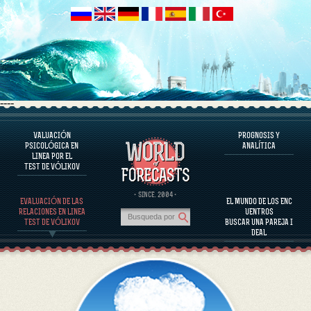
----
VALUACIÓN
PROGNOSIS Y
EL PROGRAMA
PSICOLÓGICA EN
ANALÍTICA
LINEA POR EL
EVALUAR EL CARÁCTER
TEST DE VÓLIKOV
EVALUACIÓN DEL CARÁCTER DE PERSONAJES FAMOSOS
EL PROGRAMA
· SINCE. 2004 ·
EVALUACIÓN DE LAS
EL MUNDO DE LOS ENC
EVALUAR LA COMPATIBILIDAD DE LA PAREJA
RELACIONES EN LINEA
UENTROS
PROGNOSIS Y ANALÍTICA
TEST DE VÓLIKOV
BUSCAR UNA PAREJA I
DEAL