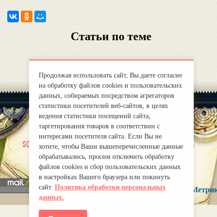
Статьи по теме
Продолжая использовать сайт, Вы даете согласие
на обработку файлов cookies и пользовательских
данных, собираемых посредством агрегаторов
статистики посетителей веб-сайтов, в целях
ведения статистики посещений сайта,
таргетирования товаров в соответствии с
интересами посетителя сайта. Если Вы не
|
sobre nosotros
Правила
хотите, чтобы Ваши вышеперечисленные данные
mirprognoz@mail.ru
обрабатывались, просим отключить обработку
файлов cookies и сбор пользовательских данных
в настройках Вашего браузера или покинуть
сайт.
Политика обработки персональных
данных.