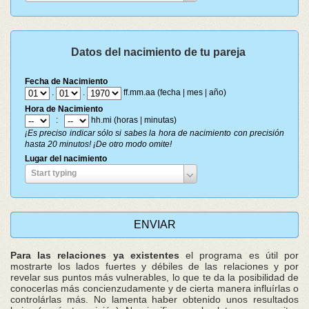
del
nacimiento
Datos del nacimiento de tu pareja
Fecha de Nacimiento
.
.
ff.mm.aa (fecha | mes | año)
Hora de Nacimiento
:
hh.mi (horas | minutas)
¡Es preciso indicar sólo si sabes la hora de nacimiento con precisión
hasta 20 minutos! ¡De otro modo omite!
Lugar del nacimiento
Lugar
Start typing
del
nacimiento
Para las relaciones ya existentes
el programa es útil por
mostrarte los lados fuertes y débiles de las relaciones y por
revelar sus puntos más vulnerables, lo que te da la posibilidad de
conocerlas más concienzudamente y de cierta manera influírlas o
controlárlas más. No lamenta haber obtenido unos resultados