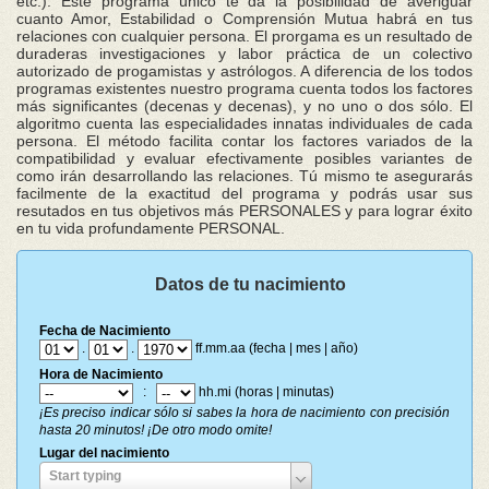
etc.). Este programa único te da la posibilidad de averiguar
cuanto Amor, Estabilidad o Comprensión Mutua habrá en tus
relaciones con cualquier persona. El prorgama es un resultado de
duraderas investigaciones y labor práctica de un colectivo
autorizado de progamistas y astrólogos. A diferencia de los todos
programas existentes nuestro programa cuenta todos los factores
más significantes (decenas y decenas), y no uno o dos sólo. El
algoritmo cuenta las especialidades innatas individuales de cada
persona. El método facilita contar los factores variados de la
compatibilidad y evaluar efectivamente posibles variantes de
como irán desarrollando las relaciones. Tú mismo te asegurarás
facilmente de la exactitud del programa y podrás usar sus
resutados en tus objetivos más PERSONALES y para lograr éxito
en tu vida profundamente PERSONAL.
Datos de tu nacimiento
Fecha de Nacimiento
.
.
ff.mm.aa (fecha | mes | año)
Hora de Nacimiento
:
hh.mi (horas | minutas)
¡Es preciso indicar sólo si sabes la hora de nacimiento con precisión
hasta 20 minutos! ¡De otro modo omite!
Lugar del nacimiento
Lugar
Start typing