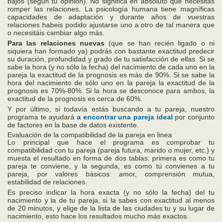
bajos (según tu opinión). No significa en absoluto que necesitas
romper las relaciones. La psicología humana tiene magníficas
capacidades de adaptación y durante años de vuestras
relaciones habeis podido ajustarse uno a otro de tal manera que
o necesitáis cambiar algo más.
Para las relaciones nuevas
(que se han recién ligado o ni
siquiera han formado ya) podrás con bastante exactitud predecir
su duración, profundidad y grado de tu satisfacción de ellas. Si se
sabe la hora (y no sólo la fecha) del nacimiento de cada uno en la
pareja la exactitud de la prognosis es más de 90%. Si se sabe la
hora del nacimiento de sólo uno en la pareja la exactitud de la
prognosis es 70%-80%. Si la hora se desconoce para ambos, la
exactitud de la prognosis es cerca de 60%.
Y por último, si todavía estás buscando a tu pareja, nuestro
programa te ayudará
a encontrar una pareja ideal
por conjunto
de factores en la base de datos existente.
Evaluación de la compatibilidad de la pareja en linea
Lo principal que hace el programa es comprobar tu
compatibilidad con tu pareja (pareja futura, marido o mujer, etc.) y
muesta el resultado en forma de dos tablas: primera es como tu
pareja te conviene, y la segunda, es como tú convienes a tu
pareja, por valores básicos: amor, comprensión mutua,
estabilidad de relaciones.
Es preciso indicar la hora exacta (y no sólo la fecha) del tu
nacimiento y la de tu pareja, si la sabes con exactitud al menos
de 20 minutos, y elige de la lista de las ciudades tu y su lugar de
nacimiento, esto hace los resultados mucho más exactos.