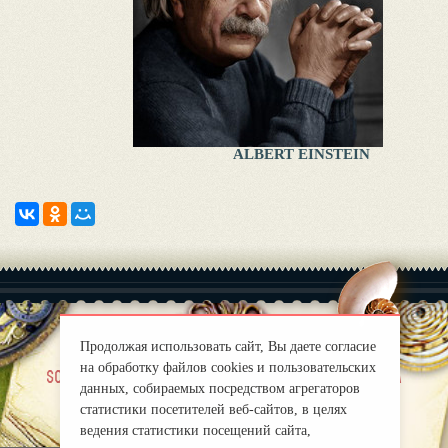
ALBERT EINSTEIN
Продолжая использовать сайт, Вы даете согласие
на обработку файлов cookies и пользовательских
|
sobre nosotros
Правила
данных, собираемых посредством агрегаторов
mirprognoz@mail.ru
статистики посетителей веб-сайтов, в целях
ведения статистики посещений сайта,