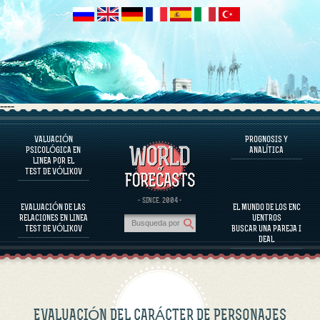
----
VALUACIÓN
PROGNOSIS Y
EL PROGRAMA
PSICOLÓGICA EN
ANALÍTICA
LINEA POR EL
EVALUAR EL CARÁCTER
TEST DE VÓLIKOV
EVALUACIÓN DEL CARÁCTER DE PERSONAJES FAMOSOS
EL PROGRAMA
· SINCE. 2004 ·
EVALUACIÓN DE LAS
EL MUNDO DE LOS ENC
EVALUAR LA COMPATIBILIDAD DE LA PAREJA
RELACIONES EN LINEA
UENTROS
PROGNOSIS Y ANALÍTICA
TEST DE VÓLIKOV
BUSCAR UNA PAREJA I
DEAL
EVALUACIÓN DEL CARÁCTER DE PERSONAJES