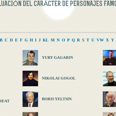
LUACIÓN DEL CARÁCTER DE PERSONAJES FAM
B
C
D
E
F
G
H
I
J
K
L
M
N
O
P
Q
R
S
T
U
V
W
X
Y
YURY GAGARIN
NIKOLAI GOGOL
BORIS YELTSIN
REAT