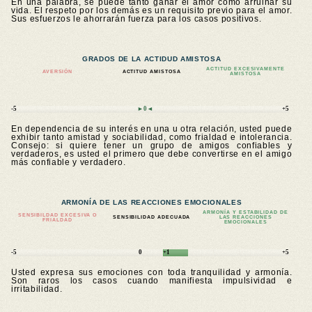
En una palabra, se puede tanto ganar el amor como arruinar su
vida. El respeto por los demás es un requisito previo para el amor.
Sus esfuerzos le ahorrarán fuerza para los casos positivos.
GRADOS DE LA ACTIDUD AMISTOSA
ACTITUD EXCESIVAMENTE
AVERSIÓN
ACTITUD AMISTOSA
AMISTOSA
-5
►0◄
+5
En dependencia de su interés en una u otra relación, usted puede
exhibir tanto amistad y sociabilidad, como frialdad e intolerancia.
Consejo: si quiere tener un grupo de amigos confiables y
verdaderos, es usted el primero que debe convertirse en el amigo
más confiable y verdadero.
ARMONÍA DE LAS REACCIONES EMOCIONALES
ARMONÍA Y ESTABILIDAD DE
SENSIBILDAD EXCESIVA O
SENSIBILIDAD ADECUADA
LAS REACCIONES
FRIALDAD
EMOCIONALES
-5
0
+1
+5
Usted expresa sus emociones con toda tranquilidad y armonía.
Son raros los casos cuando manifiesta impulsividad e
irritabilidad.