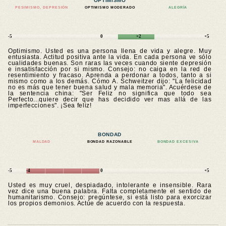
OPTIMISMO
PESIMISMO, DEPRESIÓN
OPTIMISMO MODERADO
ALEGRÍA
-5
0
+2
+5
Optimismo. Usted es una persona llena de vida y alegre. Muy
entusiasta. Actitud positiva ante la vida. En cada persona ve sólo
cualidades buenas. Son raras las veces cuando siente depresión
e insatisfacción por si mismo. Consejo: no caiga en la red de
resentimiento y fracaso. Aprenda a perdonar a todos, tanto a si
mismo como a los demás. Cómo A. Schweitzer dijo: "La felicidad
no es más que tener buena salud y mala memoria". Acuérdese de
la sentencia china: "Ser Feliz no significa que todo sea
Perfecto...quiere decir que has decidido ver mas allá de las
imperfecciones". ¡Sea feliz!
BONDAD
MALDAD
BONDAD RAZONABLE
BONDAD EXCESIVA
-5
-4
0
+5
Usted es muy cruel, despiadado, intolerante e insensible. Rara
vez dice una buena palabra. Falta completamente el sentido de
humanitarismo. Consejo: pregúntese, si está listo para exorcizar
los propios demonios. Actúe de acuerdo con la respuesta.