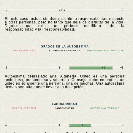
-5
►0◄
+5
En este caso, usted, sin duda, siente la responsabilidad respecto
a otras personas, pero no tanto que deje de disfrutar de la vida.
Digamos que existe un perfecto equilibrio entre la
responsabilidad y la irresponsabilidad.
GRADOS DE LA AUTOESTIMA
AUTOESTIMA BAJA
AUTOESTIMA ADECUADA
AUTOESTIMA ALTA, ORGULLO
-5
0
+4
+5
Autoestima demasiado alta. Altanería. Usted es una persona
ambiciosa, presuntuosa y soberbia. Consejo: debe entender que
usted es solamente una persona, una de muchas. Una autoestima
demasiado alta puede llevar a la decepción.
LABORIOSIDAD
PEREZA EXCESIVA
LABORIOSIDAD
ADICCIÓN AL TRABAJO
-5
0
+2
+5