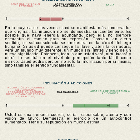
FALTA DEL POTENCIAL
LA PRESENCIA DEL
GENIO
ARTÍSTICO
POTENCIAL CREADOR
-5
-2
0
+5
En la mayoría de las veces usted se manifiesta más conservador
que original. La intuición no se demuestra suficientemente. Es
posible que haya energía abundante, pero ella no siempre
encuentra el camino para su expresión. Consejo: en cierto
sentido, su subconsciencia se encuentra en la cárcel del ego
humano. Si usted puede conseguir la llave y abrir la cerradura,
verá un mundo muy diferente, un mundo sin límites y lleno de un
nuevo significado. Entonces, todo lo que usted verá, oirá, tocará y
olerá, lo sentirá en el nivel de percepción tanto táctil como
etérico. Usted podrá percibir no sólo la información por si misma,
sino también el sentido fundamental.
INCLINACIÓN A ADICCIONES
INCLINACIÓN A ADICCIONES
(ALCOHOLISMO,
AUSENCIA DE INCLINACIÓN A
DROGADICCIÓN, AFICIÓN A
RAZONABILIDAD
ADICCIONES
JUEGOS, GANAS DE ESCAPAR
LA REALIDAD)
-5
0
+4
+5
Usted es una persona cuerda, seria, responsable, atenta y con
visión de futuro. Demuestra el ejercicio de un autocontrol
aumentado. Tiene su reputación en mucha estima.