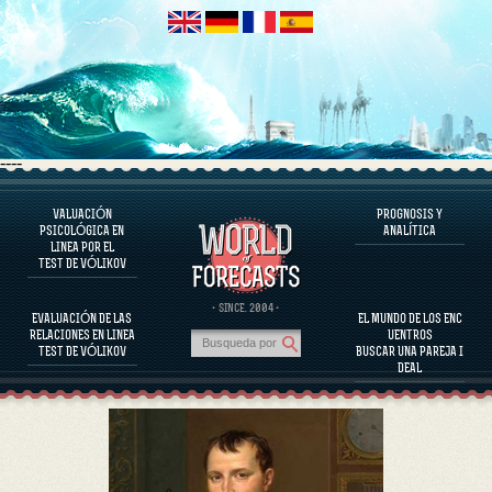
----
VALUACIÓN
PROGNOSIS Y
EL PROGRAMA
PSICOLÓGICA EN
ANALÍTICA
LINEA POR EL
EVALUAR EL CARÁCTER
TEST DE VÓLIKOV
EVALUACIÓN DEL CARÁCTER DE PERSONAJES FAMOSOS
EL PROGRAMA
· SINCE. 2004 ·
EVALUACIÓN DE LAS
EL MUNDO DE LOS ENC
EVALUAR LA COMPATIBILIDAD DE LA PAREJA
RELACIONES EN LINEA
UENTROS
PROGNOSIS Y ANALÍTICA
TEST DE VÓLIKOV
BUSCAR UNA PAREJA I
DEAL