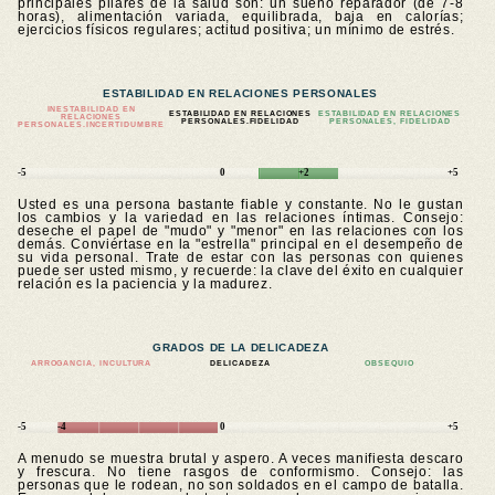
principales pilares de la salud son: un sueño reparador (de 7-8
horas), alimentación variada, equilibrada, baja en calorías;
ejercicios físicos regulares; actitud positiva; un mínimo de estrés.
ESTABILIDAD EN RELACIONES PERSONALES
INESTABILIDAD EN
ESTABILIDAD EN RELACIONES
ESTABILIDAD EN RELACIONES
RELACIONES
PERSONALES.FIDELIDAD
PERSONALES, FIDELIDAD
PERSONALES.
INCERTIDUMBRE
-5
0
+2
+5
Usted es una persona bastante fiable y constante. No le gustan
los cambios y la variedad en las relaciones íntimas. Consejo:
deseche el papel de "mudo" y "menor" en las relaciones con los
demás. Conviértase en la "estrella" principal en el desempeño de
su vida personal. Trate de estar con las personas con quienes
puede ser usted mismo, y recuerde: la clave del éxito en cualquier
relación es la paciencia y la madurez.
GRADOS DE LA DELICADEZA
ARROGANCIA, INCULTURA
DELICADEZA
OBSEQUIO
-5
-4
0
+5
A menudo se muestra brutal y aspero. A veces manifiesta descaro
y frescura. No tiene rasgos de conformismo. Consejo: las
personas que le rodean, no son soldados en el campo de batalla.