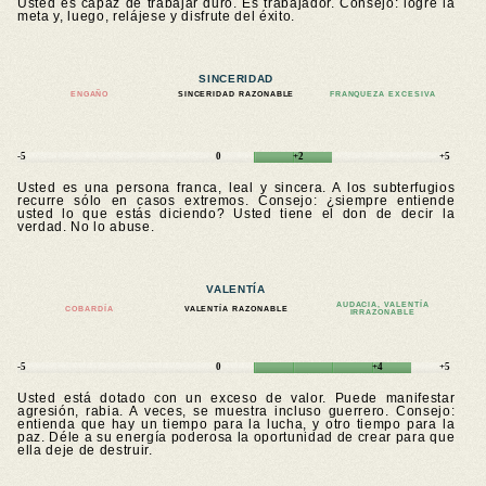
Usted es capaz de trabajar duro. Es trabajador. Consejo: logre la
meta y, luego, relájese y disfrute del éxito.
SINCERIDAD
ENGAÑO
SINCERIDAD RAZONABLE
FRANQUEZA EXCESIVA
-5
0
+2
+5
Usted es una persona franca, leal y sincera. A los subterfugios
recurre sólo en casos extremos. Consejo: ¿siempre entiende
usted lo que estás diciendo? Usted tiene el don de decir la
verdad. No lo abuse.
VALENTÍA
AUDACIA, VALENTÍA
COBARDÍA
VALENTÍA RAZONABLE
IRRAZONABLE
-5
0
+4
+5
Usted está dotado con un exceso de valor. Puede manifestar
agresión, rabia. A veces, se muestra incluso guerrero. Consejo:
entienda que hay un tiempo para la lucha, y otro tiempo para la
paz. Déle a su energía poderosa la oportunidad de crear para que
ella deje de destruir.