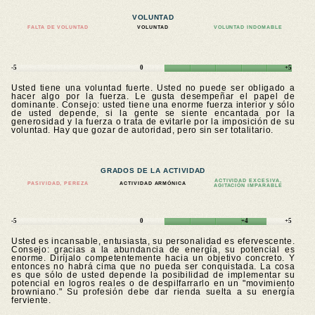
VOLUNTAD
FALTA DE VOLUNTAD
VOLUNTAD
VOLUNTAD INDOMABLE
-5
0
+5
Usted tiene una voluntad fuerte. Usted no puede ser obligado a
hacer algo por la fuerza. Le gusta desempeñar el papel de
dominante. Consejo: usted tiene una enorme fuerza interior y sólo
de usted depende, si la gente se siente encantada por la
generosidad y la fuerza o trata de evitarle por la imposición de su
voluntad. Hay que gozar de autoridad, pero sin ser totalitario.
GRADOS DE LA ACTIVIDAD
ACTIVIDAD EXCESIVA,
PASIVIDAD, PEREZA
ACTIVIDAD ARMÓNICA
AGITACIÓN IMPARABLE
-5
0
+4
+5
Usted es incansable, entusiasta, su personalidad es efervescente.
Consejo: gracias a la abundancia de energía, su potencial es
enorme. Diríjalo competentemente hacia un objetivo concreto. Y
entonces no habrá cima que no pueda ser conquistada. La cosa
es que sólo de usted depende la posibilidad de implementar su
potencial en logros reales o de despilfarrarlo en un "movimiento
browniano." Su profesión debe dar rienda suelta a su energía
ferviente.