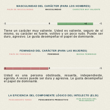
MASCULINIDAD DEL CARÁCTER (PARA LOS HOMBRES)
FALTA DE MASCULINIDAD
MASCULINIDAD
CARÁCTER MUY VALIENTE
-5
0
+4
+5
Tiene un carácter muy valiente. Usted es valiente, seguro de sí
mismo, su carácter es fuerte, volitivo y un poco rudo. Puede ser
duro, agresivo. Le gusta desempeñar el papel de dominante.
FEMINIDAD DEL CARÁCTER (PARA LAS MUJERES)
FALTA DE FEMINIDAD
FEMINIDAD
MUCHA FEMINIDAD
-5
0
+5
Usted es una persona obstinada, resuelta, independiente,
egoísta. A veces puede ser dura y agresiva. Le gusta desempeñar
el papel de dominante.
LA EFICIENCIA DEL COMPONENTE LÓGICO DEL INTELECTO (ELSI)
ALTA EFICACIA DEL
PENSAMIENTO TARDO
PENSAMIENTO PRODUCTIVO
PENSAMIENTO