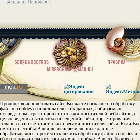
Бонапарт Наполеон I
|
sobre nosotros
Правила
mirprognoz@mail.ru
Продолжая использовать сайт, Вы даете согласие на обработку
файлов cookies и пользовательских данных, собираемых
посредством агрегаторов статистики посетителей веб-сайтов, в
целях ведения статистики посещений сайта, таргетирования
товаров в соответствии с интересами посетителя сайта. Если Вы
не хотите, чтобы Ваши вышеперечисленные данные
обрабатывались, просим отключить обработку файлов cookies и
сбор пользовательских данных в настройках Вашего браузера