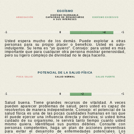
EGOÍSMO
EGOÍSMO RAZONABLE,
ABNEGACIÓN
CAPACIDAD DE RENUNCIARSE
EGOÍSMO EXCESIVO
A SUS INTERESES
-5
0
+4
+5
Usted espera mucho de los demás. Puede explotar a otras
personas para su propio placer o beneficio. Usted es auto-
indulgente. Su lema es "yo quiero". Consejo: para usted es más
importante que para cualquier otra persona mostrar generosidad,
pero su ligero complejo de divinidad no le deja hacerlo.
POTENCIAL DE LA SALUD FÍSICA
POCA SALUD
SALUD NORMAL
SALUD FUERTE
-5
0
+2
+5
Salud buena. Tiene grandes recursos de vitalidad. A veces
pueden aparecer problemas de salud, pero usted es capaz de
resolverlos de manera independiente. Consejo: el potencial de la
salud física es una de las pocas cualidades humanas en las que
él puede ejercer una influencia directa y decisiva; si usted toma
cuidado de su organismo, le servirá tanto tiempo cuanto usted
mismo quiera. Identifique sus puntos débiles. Consulte con
personas competentes, haga un plan de acciones preventivas
para evitar el desarrollo de enfermedades potenciales. Los