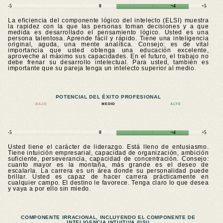
-5
0
+4
+5
La eficiencia del componente lógico del intelecto (ELSI) muestra
la rapidez con la que las personas toman decisiones y a que
medida es desarrollado el pensamiento lógico. Usted es una
persona talentosa. Aprende fácil y rápido. Tiene una inteligencia
original, aguda, una mente analítica. Consejo: es de vital
importancia que usted obtenga una educación excelente,
aproveche al máximo sus capacidades. En el futuro, el trabajo no
debe frenar su desarrollo intelectual. Para usted, también es
importante que su pareja tenga un intelecto superior al medio.
POTENCIAL DEL ÉXITO PROFESIONAL
BAJO
MEDIO
ALTO
-5
0
+4
+5
Usted tiene el carácter de liderazgo. Está lleno de entusiasmo.
Tiene intuición empresarial, capacidad de organización, ambición
suficiente, perseverancia, capacidad de concentración. Consejo:
cuanto mayor es la montaña, más grande es el deseo de
escalarla. La carrera es un área donde su personalidad puede
brillar. Usted es capaz de hacer carrera prácticamente en
cualquier campo. El destino le favorece. Tenga claro lo que desea
y vaya a por ello sin miedo.
COMPONENTE IRRACIONAL, INCLUYENDO EL COMPONENTE DE
INTELIGENCIA INTUITIVA (IISI)