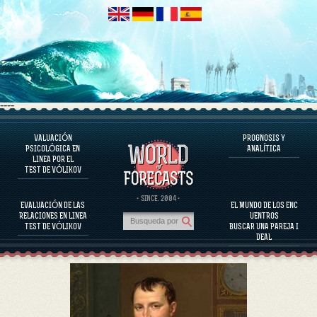
----
VALUACIÓN
PROGNOSIS Y
EL PROGRAMA
PSICOLÓGICA EN
ANALÍTICA
LINEA POR EL
EVALUAR EL CARÁCTER
TEST DE VÓLIKOV
EVALUACIÓN DEL CARÁCTER DE PERSONAJES FAMOSOS
EL PROGRAMA
· SINCE. 2004 ·
EVALUACIÓN DE LAS
EL MUNDO DE LOS ENC
EVALUAR LA COMPATIBILIDAD DE LA PAREJA
RELACIONES EN LINEA
UENTROS
PROGNOSIS Y ANALÍTICA
TEST DE VÓLIKOV
BUSCAR UNA PAREJA I
DEAL