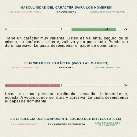
MASCULINIDAD DEL CARÁCTER (PARA LOS HOMBRES)
FALTA DE MASCULINIDAD
MASCULINIDAD
CARÁCTER MUY VALIENTE
-5
0
+4
+5
Tiene un carácter muy valiente. Usted es valiente, seguro de sí
mismo, su carácter es fuerte, volitivo y un poco rudo. Puede ser
duro, agresivo. Le gusta desempeñar el papel de dominante.
FEMINIDAD DEL CARÁCTER (PARA LAS MUJERES)
FALTA DE FEMINIDAD
FEMINIDAD
MUCHA FEMINIDAD
-5
0
+5
Usted es una persona obstinada, resuelta, independiente,
egoísta. A veces puede ser dura y agresiva. Le gusta desempeñar
el papel de dominante.
LA EFICIENCIA DEL COMPONENTE LÓGICO DEL INTELECTO (ELSI)
ALTA EFICACIA DEL
PENSAMIENTO TARDO
PENSAMIENTO PRODUCTIVO
PENSAMIENTO