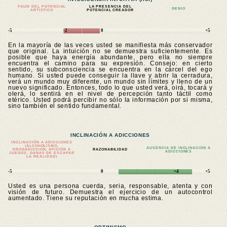
FALTA DEL POTENCIAL
LA PRESENCIA DEL
GENIO
ARTÍSTICO
POTENCIAL CREADOR
-5
-2
0
+5
En la mayoría de las veces usted se manifiesta más conservador
que original. La intuición no se demuestra suficientemente. Es
posible que haya energía abundante, pero ella no siempre
encuentra el camino para su expresión. Consejo: en cierto
sentido, su subconsciencia se encuentra en la cárcel del ego
humano. Si usted puede conseguir la llave y abrir la cerradura,
verá un mundo muy diferente, un mundo sin límites y lleno de un
nuevo significado. Entonces, todo lo que usted verá, oirá, tocará y
olerá, lo sentirá en el nivel de percepción tanto táctil como
etérico. Usted podrá percibir no sólo la información por si misma,
sino también el sentido fundamental.
INCLINACIÓN A ADICCIONES
INCLINACIÓN A ADICCIONES
(ALCOHOLISMO,
AUSENCIA DE INCLINACIÓN A
DROGADICCIÓN, AFICIÓN A
RAZONABILIDAD
ADICCIONES
JUEGOS, GANAS DE ESCAPAR
LA REALIDAD)
-5
0
+4
+5
Usted es una persona cuerda, seria, responsable, atenta y con
visión de futuro. Demuestra el ejercicio de un autocontrol
aumentado. Tiene su reputación en mucha estima.