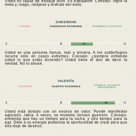
Usted es capaz de trabajar duro. Es trabajador. Consejo: logre la
meta y, luego, relájese y disfrute del éxito.
SINCERIDAD
ENGAÑO
SINCERIDAD RAZONABLE
FRANQUEZA EXCESIVA
-5
0
+2
+5
Usted es una persona franca, leal y sincera. A los subterfugios
recurre sólo en casos extremos. Consejo: ¿siempre entiende
usted lo que estás diciendo? Usted tiene el don de decir la
verdad. No lo abuse.
VALENTÍA
AUDACIA, VALENTÍA
COBARDÍA
VALENTÍA RAZONABLE
IRRAZONABLE
-5
0
+4
+5
Usted está dotado con un exceso de valor. Puede manifestar
agresión, rabia. A veces, se muestra incluso guerrero. Consejo:
entienda que hay un tiempo para la lucha, y otro tiempo para la
paz. Déle a su energía poderosa la oportunidad de crear para que
ella deje de destruir.