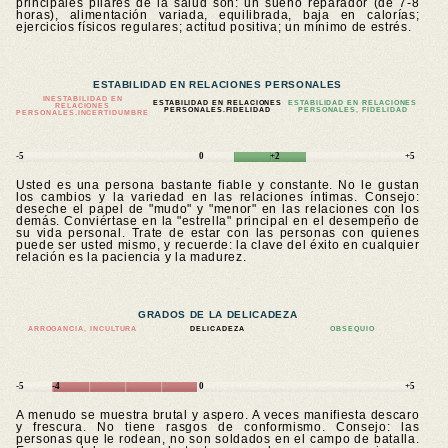
principales pilares de la salud son: un sueño reparador (de 7-8
horas), alimentación variada, equilibrada, baja en calorías;
ejercicios físicos regulares; actitud positiva; un mínimo de estrés.
ESTABILIDAD EN RELACIONES PERSONALES
INESTABILIDAD EN
ESTABILIDAD EN RELACIONES
ESTABILIDAD EN RELACIONES
RELACIONES
PERSONALES.FIDELIDAD
PERSONALES, FIDELIDAD
PERSONALES.
INCERTIDUMBRE
-5
0
+2
+5
Usted es una persona bastante fiable y constante. No le gustan
los cambios y la variedad en las relaciones íntimas. Consejo:
deseche el papel de "mudo" y "menor" en las relaciones con los
demás. Conviértase en la "estrella" principal en el desempeño de
su vida personal. Trate de estar con las personas con quienes
puede ser usted mismo, y recuerde: la clave del éxito en cualquier
relación es la paciencia y la madurez.
GRADOS DE LA DELICADEZA
ARROGANCIA, INCULTURA
DELICADEZA
OBSEQUIO
-5
-4
0
+5
A menudo se muestra brutal y aspero. A veces manifiesta descaro
y frescura. No tiene rasgos de conformismo. Consejo: las
personas que le rodean, no son soldados en el campo de batalla.