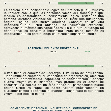
-5
0
+4
+5
La eficiencia del componente lógico del intelecto (ELSI) muestra
la rapidez con la que las personas toman decisiones y a que
medida es desarrollado el pensamiento lógico. Usted es una
persona talentosa. Aprende fácil y rápido. Tiene una inteligencia
original, aguda, una mente analítica. Consejo: es de vital
importancia que usted obtenga una educación excelente,
aproveche al máximo sus capacidades. En el futuro, el trabajo no
debe frenar su desarrollo intelectual. Para usted, también es
importante que su pareja tenga un intelecto superior al medio.
POTENCIAL DEL ÉXITO PROFESIONAL
BAJO
MEDIO
ALTO
-5
0
+4
+5
Usted tiene el carácter de liderazgo. Está lleno de entusiasmo.
Tiene intuición empresarial, capacidad de organización, ambición
suficiente, perseverancia, capacidad de concentración. Consejo:
cuanto mayor es la montaña, más grande es el deseo de
escalarla. La carrera es un área donde su personalidad puede
brillar. Usted es capaz de hacer carrera prácticamente en
cualquier campo. El destino le favorece. Tenga claro lo que desea
y vaya a por ello sin miedo.
COMPONENTE IRRACIONAL, INCLUYENDO EL COMPONENTE DE
INTELIGENCIA INTUITIVA (IISI)