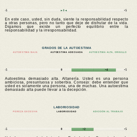
-5
►0◄
+5
En este caso, usted, sin duda, siente la responsabilidad respecto
a otras personas, pero no tanto que deje de disfrutar de la vida.
Digamos que existe un perfecto equilibrio entre la
responsabilidad y la irresponsabilidad.
GRADOS DE LA AUTOESTIMA
AUTOESTIMA BAJA
AUTOESTIMA ADECUADA
AUTOESTIMA ALTA, ORGULLO
-5
0
+4
+5
Autoestima demasiado alta. Altanería. Usted es una persona
ambiciosa, presuntuosa y soberbia. Consejo: debe entender que
usted es solamente una persona, una de muchas. Una autoestima
demasiado alta puede llevar a la decepción.
LABORIOSIDAD
PEREZA EXCESIVA
LABORIOSIDAD
ADICCIÓN AL TRABAJO
-5
0
+2
+5