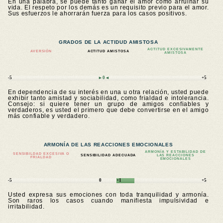
En una palabra, se puede tanto ganar el amor como arruinar su
vida. El respeto por los demás es un requisito previo para el amor.
Sus esfuerzos le ahorrarán fuerza para los casos positivos.
GRADOS DE LA ACTIDUD AMISTOSA
ACTITUD EXCESIVAMENTE
AVERSIÓN
ACTITUD AMISTOSA
AMISTOSA
-5
►0◄
+5
En dependencia de su interés en una u otra relación, usted puede
exhibir tanto amistad y sociabilidad, como frialdad e intolerancia.
Consejo: si quiere tener un grupo de amigos confiables y
verdaderos, es usted el primero que debe convertirse en el amigo
más confiable y verdadero.
ARMONÍA DE LAS REACCIONES EMOCIONALES
ARMONÍA Y ESTABILIDAD DE
SENSIBILDAD EXCESIVA O
SENSIBILIDAD ADECUADA
LAS REACCIONES
FRIALDAD
EMOCIONALES
-5
0
+1
+5
Usted expresa sus emociones con toda tranquilidad y armonía.
Son raros los casos cuando manifiesta impulsividad e
irritabilidad.