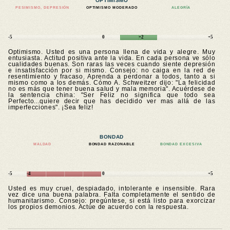
OPTIMISMO
PESIMISMO, DEPRESIÓN
OPTIMISMO MODERADO
ALEGRÍA
-5
0
+2
+5
Optimismo. Usted es una persona llena de vida y alegre. Muy
entusiasta. Actitud positiva ante la vida. En cada persona ve sólo
cualidades buenas. Son raras las veces cuando siente depresión
e insatisfacción por si mismo. Consejo: no caiga en la red de
resentimiento y fracaso. Aprenda a perdonar a todos, tanto a si
mismo como a los demás. Cómo A. Schweitzer dijo: "La felicidad
no es más que tener buena salud y mala memoria". Acuérdese de
la sentencia china: "Ser Feliz no significa que todo sea
Perfecto...quiere decir que has decidido ver mas allá de las
imperfecciones". ¡Sea feliz!
BONDAD
MALDAD
BONDAD RAZONABLE
BONDAD EXCESIVA
-5
-4
0
+5
Usted es muy cruel, despiadado, intolerante e insensible. Rara
vez dice una buena palabra. Falta completamente el sentido de
humanitarismo. Consejo: pregúntese, si está listo para exorcizar
los propios demonios. Actúe de acuerdo con la respuesta.