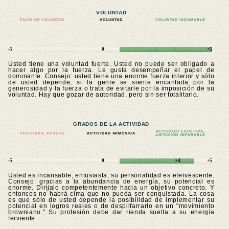
VOLUNTAD
FALTA DE VOLUNTAD
VOLUNTAD
VOLUNTAD INDOMABLE
-5
0
+5
Usted tiene una voluntad fuerte. Usted no puede ser obligado a
hacer algo por la fuerza. Le gusta desempeñar el papel de
dominante. Consejo: usted tiene una enorme fuerza interior y sólo
de usted depende, si la gente se siente encantada por la
generosidad y la fuerza o trata de evitarle por la imposición de su
voluntad. Hay que gozar de autoridad, pero sin ser totalitario.
GRADOS DE LA ACTIVIDAD
ACTIVIDAD EXCESIVA,
PASIVIDAD, PEREZA
ACTIVIDAD ARMÓNICA
AGITACIÓN IMPARABLE
-5
0
+4
+5
Usted es incansable, entusiasta, su personalidad es efervescente.
Consejo: gracias a la abundancia de energía, su potencial es
enorme. Diríjalo competentemente hacia un objetivo concreto. Y
entonces no habrá cima que no pueda ser conquistada. La cosa
es que sólo de usted depende la posibilidad de implementar su
potencial en logros reales o de despilfarrarlo en un "movimiento
browniano." Su profesión debe dar rienda suelta a su energía
ferviente.