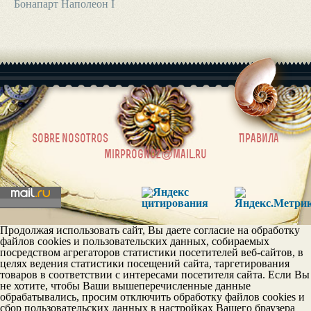
Бонапарт Наполеон I
|
sobre nosotros
Правила
mirprognoz@mail.ru
Продолжая использовать сайт, Вы даете согласие на обработку
файлов cookies и пользовательских данных, собираемых
посредством агрегаторов статистики посетителей веб-сайтов, в
целях ведения статистики посещений сайта, таргетирования
товаров в соответствии с интересами посетителя сайта. Если Вы
не хотите, чтобы Ваши вышеперечисленные данные
обрабатывались, просим отключить обработку файлов cookies и
сбор пользовательских данных в настройках Вашего браузера