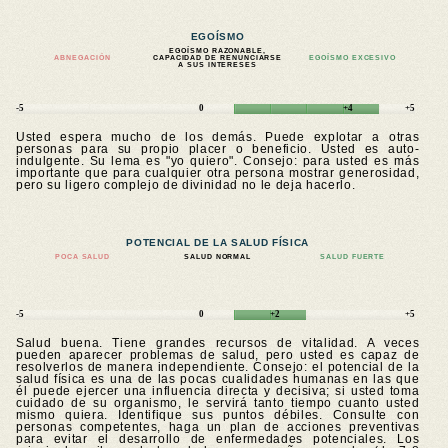
EGOÍSMO
EGOÍSMO RAZONABLE,
ABNEGACIÓN
CAPACIDAD DE RENUNCIARSE
EGOÍSMO EXCESIVO
A SUS INTERESES
-5
0
+4
+5
Usted espera mucho de los demás. Puede explotar a otras
personas para su propio placer o beneficio. Usted es auto-
indulgente. Su lema es "yo quiero". Consejo: para usted es más
importante que para cualquier otra persona mostrar generosidad,
pero su ligero complejo de divinidad no le deja hacerlo.
POTENCIAL DE LA SALUD FÍSICA
POCA SALUD
SALUD NORMAL
SALUD FUERTE
-5
0
+2
+5
Salud buena. Tiene grandes recursos de vitalidad. A veces
pueden aparecer problemas de salud, pero usted es capaz de
resolverlos de manera independiente. Consejo: el potencial de la
salud física es una de las pocas cualidades humanas en las que
él puede ejercer una influencia directa y decisiva; si usted toma
cuidado de su organismo, le servirá tanto tiempo cuanto usted
mismo quiera. Identifique sus puntos débiles. Consulte con
personas competentes, haga un plan de acciones preventivas
para evitar el desarrollo de enfermedades potenciales. Los