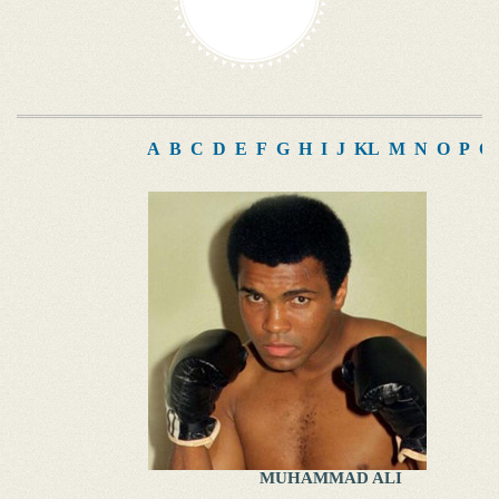
A
B
C
D
E
F
G
H
I
J
K
L
M
N
O
P
Q
MUHAMMAD ALI