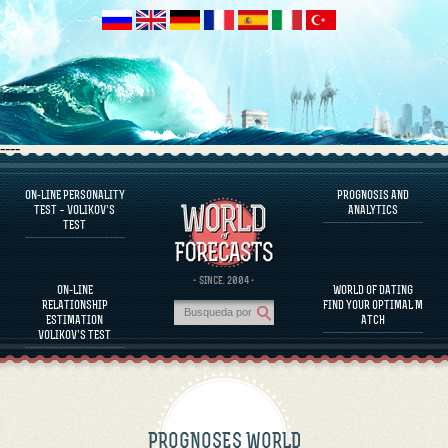
----
ON-LINE PERSONALITY
PROGNOSIS AND
FAQS
TEST – VOLIKOV’S
ANALYTICS
TEST
DEFINE ONE’S PERSONALITY
FAMOUS PERSONALITIES
FAQS
· SINCE. 2004 ·
ON-LINE
WORLD OF DATING
CALCULATE RELATIONSHIP COMPATIBILITY
RELATIONSHIP
FIND YOUR OPTIMAL M
PROGNOSIS AND ANALYTICS
ESTIMATION
ATCH
VOLIKOV’S TEST
PROGNOSES WORLD