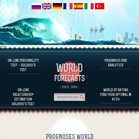
----
ON-LINE PERSONALITY
PROGNOSIS AND
FAQS
TEST – VOLIKOV’S
ANALYTICS
TEST
DEFINE ONE’S PERSONALITY
FAMOUS PERSONALITIES
FAQS
· SINCE. 2004 ·
ON-LINE
WORLD OF DATING
CALCULATE RELATIONSHIP COMPATIBILITY
RELATIONSHIP
FIND YOUR OPTIMAL M
PROGNOSIS AND ANALYTICS
ESTIMATION
ATCH
VOLIKOV’S TEST
PROGNOSES WORLD