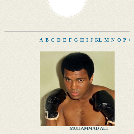
A
B
C
D
E
F
G
H
I
J
K
L
M
N
O
P
Q
MUHAMMAD ALI