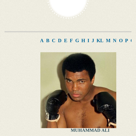
A
B
C
D
E
F
G
H
I
J
K
L
M
N
O
P
Q
MUHAMMAD ALI