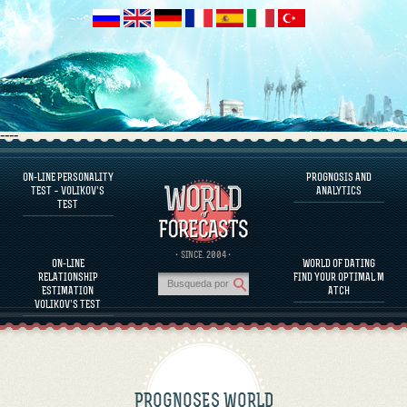
----
ON-LINE PERSONALITY
PROGNOSIS AND
FAQS
TEST – VOLIKOV’S
ANALYTICS
TEST
DEFINE ONE’S PERSONALITY
FAMOUS PERSONALITIES
FAQS
· SINCE. 2004 ·
ON-LINE
WORLD OF DATING
CALCULATE RELATIONSHIP COMPATIBILITY
RELATIONSHIP
FIND YOUR OPTIMAL M
PROGNOSIS AND ANALYTICS
ESTIMATION
ATCH
VOLIKOV’S TEST
PROGNOSES WORLD