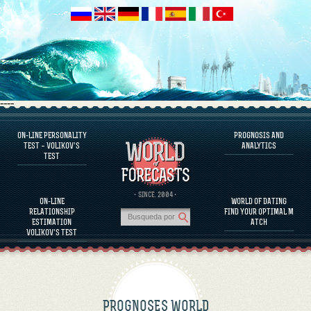
----
ON-LINE PERSONALITY
PROGNOSIS AND
FAQS
TEST – VOLIKOV’S
ANALYTICS
TEST
DEFINE ONE’S PERSONALITY
FAMOUS PERSONALITIES
FAQS
· SINCE. 2004 ·
ON-LINE
WORLD OF DATING
CALCULATE RELATIONSHIP COMPATIBILITY
RELATIONSHIP
FIND YOUR OPTIMAL M
PROGNOSIS AND ANALYTICS
ESTIMATION
ATCH
VOLIKOV’S TEST
PROGNOSES WORLD