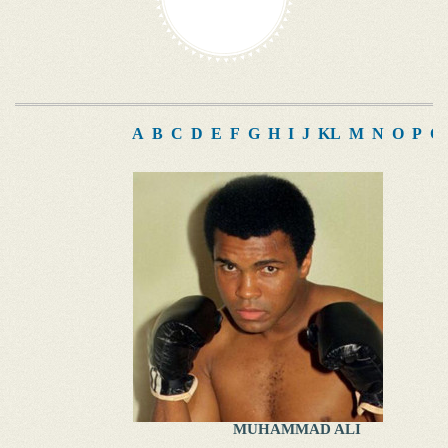
A
B
C
D
E
F
G
H
I
J
K
L
M
N
O
P
Q
MUHAMMAD ALI