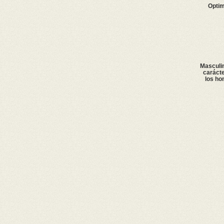
Opti
Masculin
carácte
los ho