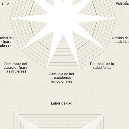
mismo
Valentía
idad del
Grados de 
r (para
activida
mbres)
Feminidad del
Potencial de la
carácter (para
salud física
las mujeres)
Armonía de las
reacciones
emocionales
Laboriosidad