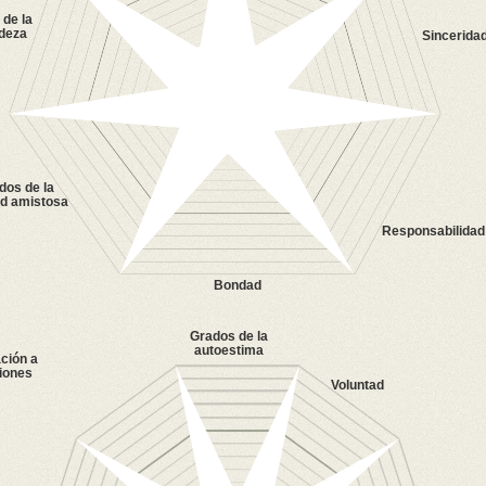
de la
adeza
Sincerida
dos de la
ud amistosa
Responsabilidad
Bondad
Grados de la
autoestima
ación a
iones
Voluntad