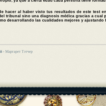
ropio, ya que a cierta edad cada persona tiene formad
de hacer al haber visto tus resultados de este test en
el tribunal sino una diagnosis médica gracias a cual 
ismo desarrollando las cualidades mejores y ajustando 
ей
›
Маргарет Тэтчер