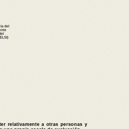
ia del
ente
del
(ELSI)
ter relativamente a otras personas y