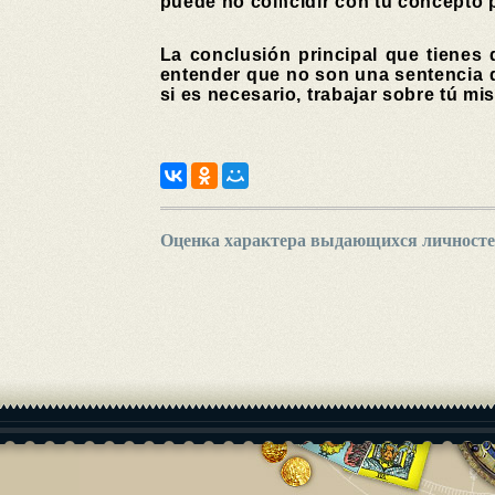
puede no coincidir con tu concepto p
La conclusión principal que tienes 
entender que no son una sentencia d
si es necesario, trabajar sobre tú m
Оценка характера выдающихся личност