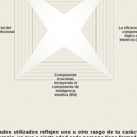
ial del
La eficienc
ofesional
compon
lógico 
intelecto 
Componente
irracional,
incluyendo el
componente de
inteligencia
intuitiva (IISI)
dos utilizados reflejen uno u otro rasgo de tu carác