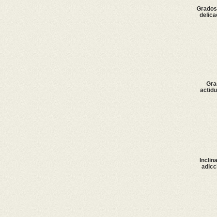
Grados 
delic
Gra
actid
Inclin
adicc