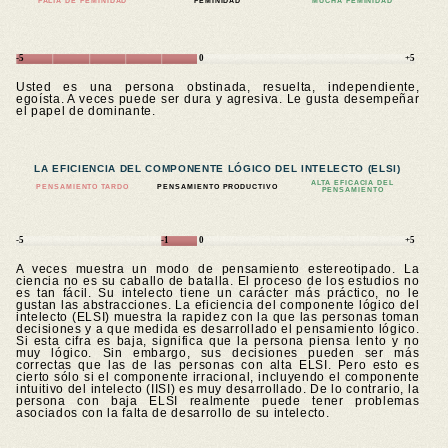
FALTA DE FEMINIDAD
FEMINIDAD
MUCHA FEMINIDAD
-5
0
+5
Usted es una persona obstinada, resuelta, independiente,
egoísta. A veces puede ser dura y agresiva. Le gusta desempeñar
el papel de dominante.
LA EFICIENCIA DEL COMPONENTE LÓGICO DEL INTELECTO (ELSI)
ALTA EFICACIA DEL
PENSAMIENTO TARDO
PENSAMIENTO PRODUCTIVO
PENSAMIENTO
-5
-1
0
+5
A veces muestra un modo de pensamiento estereotipado. La
ciencia no es su caballo de batalla. El proceso de los estudios no
es tan fácil. Su intelecto tiene un carácter más práctico, no le
gustan las abstracciones. La eficiencia del componente lógico del
intelecto (ELSI) muestra la rapidez con la que las personas toman
decisiones y a que medida es desarrollado el pensamiento lógico.
Si esta cifra es baja, significa que la persona piensa lento y no
muy lógico. Sin embargo, sus decisiones pueden ser más
correctas que las de las personas con alta ELSI. Pero esto es
cierto sólo si el componente irracional, incluyendo el componente
intuitivo del intelecto (IISI) es muy desarrollado. De lo contrario, la
persona con baja ELSI realmente puede tener problemas
asociados con la falta de desarrollo de su intelecto.