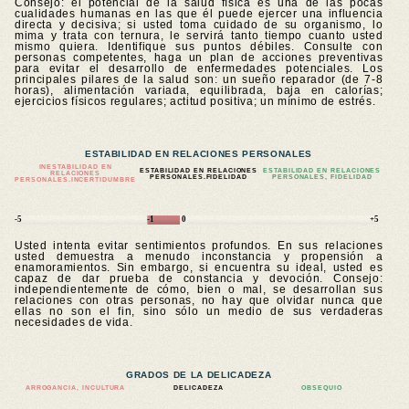
Consejo: el potencial de la salud física es una de las pocas
cualidades humanas en las que él puede ejercer una influencia
directa y decisiva; si usted toma cuidado de su organismo, lo
mima y trata con ternura, le servirá tanto tiempo cuanto usted
mismo quiera. Identifique sus puntos débiles. Consulte con
personas competentes, haga un plan de acciones preventivas
para evitar el desarrollo de enfermedades potenciales. Los
principales pilares de la salud son: un sueño reparador (de 7-8
horas), alimentación variada, equilibrada, baja en calorías;
ejercicios físicos regulares; actitud positiva; un mínimo de estrés.
ESTABILIDAD EN RELACIONES PERSONALES
INESTABILIDAD EN
ESTABILIDAD EN RELACIONES
ESTABILIDAD EN RELACIONES
RELACIONES
PERSONALES.FIDELIDAD
PERSONALES, FIDELIDAD
PERSONALES.
INCERTIDUMBRE
-5
-1
0
+5
Usted intenta evitar sentimientos profundos. En sus relaciones
usted demuestra a menudo inconstancia y propensión a
enamoramientos. Sin embargo, si encuentra su ideal, usted es
capaz de dar prueba de constancia y devoción. Consejo:
independientemente de cómo, bien o mal, se desarrollan sus
relaciones con otras personas, no hay que olvidar nunca que
ellas no son el fin, sino sólo un medio de sus verdaderas
necesidades de vida.
GRADOS DE LA DELICADEZA
ARROGANCIA, INCULTURA
DELICADEZA
OBSEQUIO