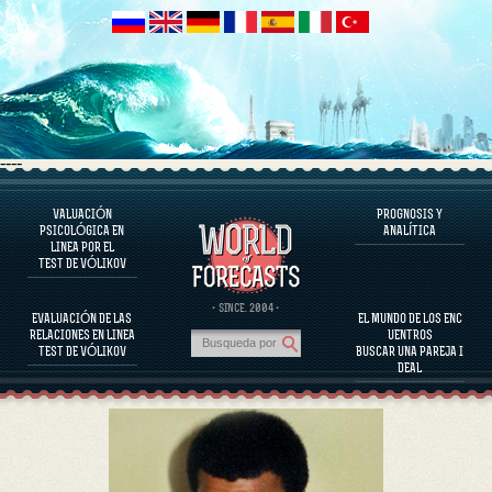
----
VALUACIÓN
PROGNOSIS Y
EL PROGRAMA
PSICOLÓGICA EN
ANALÍTICA
LINEA POR EL
EVALUAR EL CARÁCTER
TEST DE VÓLIKOV
EVALUACIÓN DEL CARÁCTER DE PERSONAJES FAMOSOS
EL PROGRAMA
· SINCE. 2004 ·
EVALUACIÓN DE LAS
EL MUNDO DE LOS ENC
EVALUAR LA COMPATIBILIDAD DE LA PAREJA
RELACIONES EN LINEA
UENTROS
PROGNOSIS Y ANALÍTICA
TEST DE VÓLIKOV
BUSCAR UNA PAREJA I
DEAL