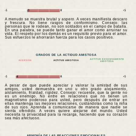
-5
-3
0
+5
A menudo se muestra brutal y aspero. A veces manifiesta descaro
y frescura. No tiene rasgos de conformismo. Consejo: las
personas que le rodean, no son soldados en el campo de batalla.
En una palabra, se puede tanto ganar el amor como arruinar su
vida. El respeto por los demás es un requisito previo para el amor.
Sus esfuerzos le ahorrarán fuerza para los casos positivos.
GRADOS DE LA ACTIDUD AMISTOSA
ACTITUD EXCESIVAMENTE
AVERSIÓN
ACTITUD AMISTOSA
AMISTOSA
-5
-4
0
+5
A pesar de que puede apreciar y valorar la amistad de sus
amigos, usted demuestra en uno u otro grado alejamiento,
aislamiento, frialdad, rigidez. Consejo: recuerde, que la gente no
es un enemigo. No entre en relaciones que no tienen un
magnetismo poderoso para usted, pero después de entrar en
ellas mantenga las mejores relaciones, cuidándolas como la niña
de sus ojos. Aprenda a comunicarse de manera que nadie se
sienta ofendido. A veces quiere alejarse del mundo. Usted
necesita la privacidad para la recarga, haciendo que su corazón
sea más afectuoso.
ARMONÍA DE LAS REACCIONES EMOCIONALES