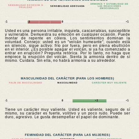
ARMONÍA Y ESTABILIDAD DE
SENSIBILDAD EXCESIVA O
SENSIBILIDAD ADECUADA
LAS REACCIONES
FRIALDAD
EMOCIONALES
-5
-3
0
+5
Usted es una persona irritable, inquieta, cascarrabias, susceptible
y vulnerable. Demuestra su emoción en cualquier ocasión. Puede
montar de repente en cólera. Los sentimientos dominan la
voluntad. Consejo: usted es un "volcán humeante", cuando está
en silencio, sigue activo: frío por fuera, pero en plena ebullición
en el interior. ¿Es posible apagar el volcán, si ya ha comenzado a
entrar en erupción? Pregunta retórica. Por lo tanto, no haga que
empiece la erupción del volcán. Sienta la armonía dentro de sí
mismo. Cuídala. Sin ella, no habrá armonía a su alrededor.
MASCULINIDAD DEL CARÁCTER (PARA LOS HOMBRES)
FALTA DE MASCULINIDAD
MASCULINIDAD
CARÁCTER MUY VALIENTE
-5
0
+3
+5
Tiene un carácter muy valiente. Usted es valiente, seguro de sí
mismo, su carácter es fuerte, volitivo y un poco rudo. Puede ser
duro, agresivo. Le gusta desempeñar el papel de dominante.
FEMINIDAD DEL CARÁCTER (PARA LAS MUJERES)