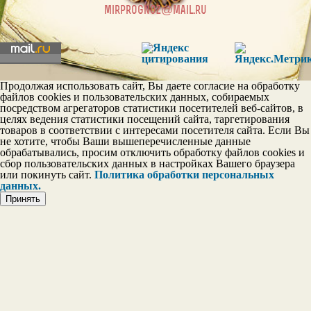
mirprognoz@mail.ru
Продолжая использовать сайт, Вы даете согласие на обработку
файлов cookies и пользовательских данных, собираемых
посредством агрегаторов статистики посетителей веб-сайтов, в
целях ведения статистики посещений сайта, таргетирования
товаров в соответствии с интересами посетителя сайта. Если Вы
не хотите, чтобы Ваши вышеперечисленные данные
обрабатывались, просим отключить обработку файлов cookies и
сбор пользовательских данных в настройках Вашего браузера
или покинуть сайт.
Политика обработки персональных
данных.
Принять