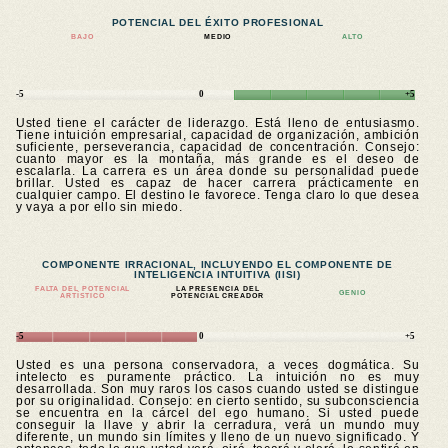
POTENCIAL DEL ÉXITO PROFESIONAL
BAJO
MEDIO
ALTO
-5
0
+5
Usted tiene el carácter de liderazgo. Está lleno de entusiasmo.
Tiene intuición empresarial, capacidad de organización, ambición
suficiente, perseverancia, capacidad de concentración. Consejo:
cuanto mayor es la montaña, más grande es el deseo de
escalarla. La carrera es un área donde su personalidad puede
brillar. Usted es capaz de hacer carrera prácticamente en
cualquier campo. El destino le favorece. Tenga claro lo que desea
y vaya a por ello sin miedo.
COMPONENTE IRRACIONAL, INCLUYENDO EL COMPONENTE DE
INTELIGENCIA INTUITIVA (IISI)
FALTA DEL POTENCIAL
LA PRESENCIA DEL
GENIO
ARTÍSTICO
POTENCIAL CREADOR
-5
0
+5
Usted es una persona conservadora, a veces dogmática. Su
intelecto es puramente práctico. La intuición no es muy
desarrollada. Son muy raros los casos cuando usted se distingue
por su originalidad. Consejo: en cierto sentido, su subconsciencia
se encuentra en la cárcel del ego humano. Si usted puede
conseguir la llave y abrir la cerradura, verá un mundo muy
diferente, un mundo sin límites y lleno de un nuevo significado. Y