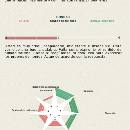
que le hacen más fuerte y con más confianza. ¡Y sea feliz!
BONDAD
MALDAD
BONDAD RAZONABLE
BONDAD EXCESIVA
-5
0
+5
Usted es muy cruel, despiadado, intolerante e insensible. Rara
vez dice una buena palabra. Falta completamente el sentido de
humanitarismo. Consejo: pregúntese, si está listo para exorcizar
los propios demonios. Actúe de acuerdo con la respuesta.