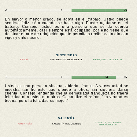
-5
0
+5
En mayor o menor grado, se agota en el trabajo. Usted puede
sentirse feliz, sólo cuando se hace algo. Puede agotarse en el
trabajo. Consejo: usted es una persona que se da cuerda
automáticamente, casi siempre está ocupado, por esto tiene que
dominar el arte de relajación que le permita a recibir cada día con
vigor y entusiasmo.
SINCERIDAD
ENGAÑO
SINCERIDAD RAZONABLE
FRANQUEZA EXCESIVA
-5
0
+4
+5
Usted es una persona sincera, abierta, franca. A veces usted se
muestra tan honesto que ofende a otros, sin siquiera darse
cuenta. Consejo: entienda che la demasiada franqueza no traerá
felicidad ni a usted ni a otros. Como dice el refrán, "La verdad es
buena, pero la felicidad es mejor."
VALENTÍA
AUDACIA, VALENTÍA
COBARDÍA
VALENTÍA RAZONABLE
IRRAZONABLE