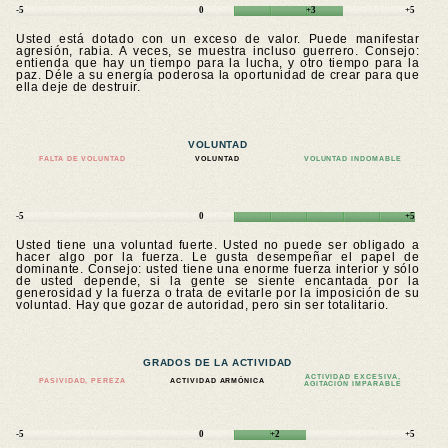
-5
0
+3
+5
Usted está dotado con un exceso de valor. Puede manifestar
agresión, rabia. A veces, se muestra incluso guerrero. Consejo:
entienda que hay un tiempo para la lucha, y otro tiempo para la
paz. Déle a su energía poderosa la oportunidad de crear para que
ella deje de destruir.
VOLUNTAD
FALTA DE VOLUNTAD
VOLUNTAD
VOLUNTAD INDOMABLE
-5
0
+5
Usted tiene una voluntad fuerte. Usted no puede ser obligado a
hacer algo por la fuerza. Le gusta desempeñar el papel de
dominante. Consejo: usted tiene una enorme fuerza interior y sólo
de usted depende, si la gente se siente encantada por la
generosidad y la fuerza o trata de evitarle por la imposición de su
voluntad. Hay que gozar de autoridad, pero sin ser totalitario.
GRADOS DE LA ACTIVIDAD
ACTIVIDAD EXCESIVA,
PASIVIDAD, PEREZA
ACTIVIDAD ARMÓNICA
AGITACIÓN IMPARABLE
-5
0
+2
+5