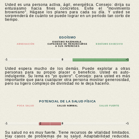
Usted es una persona activa, ágil, energética. Consejo: dirija su
entusiasmo hacia fines concretos. Evite el "movimiento
browniano". Hágase los planes para cada su día. Y usted se
sorprenderá de cuánto se puede lograr en un período tan corto de
tiempo.
EGOÍSMO
EGOÍSMO RAZONABLE,
ABNEGACIÓN
CAPACIDAD DE RENUNCIARSE
EGOÍSMO EXCESIVO
A SUS INTERESES
-5
0
+5
Usted espera mucho de los demás. Puede explotar a otras
personas para su propio placer o beneficio. Usted es auto-
indulgente. Su lema es "yo quiero". Consejo: para usted es más
importante que para cualquier otra persona mostrar generosidad,
pero su ligero complejo de divinidad no le deja hacerlo.
POTENCIAL DE LA SALUD FÍSICA
POCA SALUD
SALUD NORMAL
SALUD FUERTE
-5
-2
0
+5
Su salud no es muy fuerte. Tiene recursos de vitalidad limitados.
Hay casos de problemas de su salud. Adaptabilidad reducida.