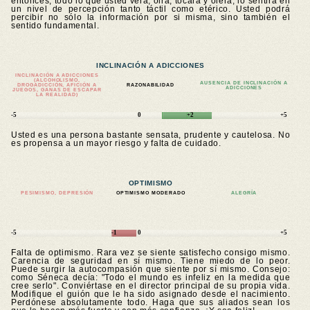
entonces, todo lo que usted verá, oirá, tocará y olerá, lo sentirá en
un nivel de percepción tanto táctil como etérico. Usted podrá
percibir no sólo la información por si misma, sino también el
sentido fundamental.
INCLINACIÓN A ADICCIONES
INCLINACIÓN A ADICCIONES
(ALCOHOLISMO,
AUSENCIA DE INCLINACIÓN A
DROGADICCIÓN, AFICIÓN A
RAZONABILIDAD
ADICCIONES
JUEGOS, GANAS DE ESCAPAR
LA REALIDAD)
-5
0
+2
+5
Usted es una persona bastante sensata, prudente y cautelosa. No
es propensa a un mayor riesgo y falta de cuidado.
OPTIMISMO
PESIMISMO, DEPRESIÓN
OPTIMISMO MODERADO
ALEGRÍA
-5
-1
0
+5
Falta de optimismo. Rara vez se siente satisfecho consigo mismo.
Carencia de seguridad en sí mismo. Tiene miedo de lo peor.
Puede surgir la autocompasión que siente por sí mismo. Consejo:
como Séneca decía: "Todo el mundo es infeliz en la medida que
cree serlo". Conviértase en el director principal de su propia vida.
Modifique el guión que le ha sido asignado desde el nacimiento.
Perdónese absolutamente todo. Haga que sus aliados sean los