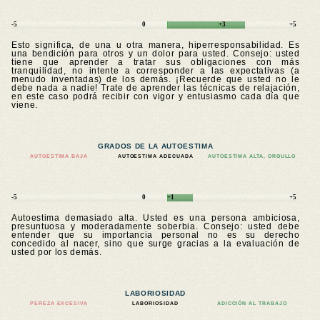
-5
0
+3
+5
Esto significa, de una u otra manera, hiperresponsabilidad. Es
una bendición para otros y un dolor para usted. Consejo: usted
tiene que aprender a tratar sus obligaciones con más
tranquilidad, no intente a corresponder a las expectativas (a
menudo inventadas) de los demás. ¡Recuerde que usted no le
debe nada a nadie! Trate de aprender las técnicas de relajación,
en este caso podrá recibir con vigor y entusiasmo cada día que
viene.
GRADOS DE LA AUTOESTIMA
AUTOESTIMA BAJA
AUTOESTIMA ADECUADA
AUTOESTIMA ALTA, ORGULLO
-5
0
+1
+5
Autoestima demasiado alta. Usted es una persona ambiciosa,
presuntuosa y moderadamente soberbia. Consejo: usted debe
entender que su importancia personal no es su derecho
concedido al nacer, sino que surge gracias a la evaluación de
usted por los demás.
LABORIOSIDAD
PEREZA EXCESIVA
LABORIOSIDAD
ADICCIÓN AL TRABAJO