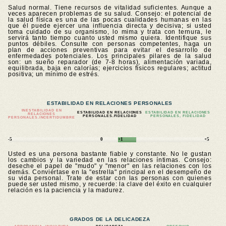
Salud normal. Tiene recursos de vitalidad suficientes. Aunque a
veces aparecen problemas de su salud. Consejo: el potencial de
la salud física es una de las pocas cualidades humanas en las
que él puede ejercer una influencia directa y decisiva; si usted
toma cuidado de su organismo, lo mima y trata con ternura, le
servirá tanto tiempo cuanto usted mismo quiera. Identifique sus
puntos débiles. Consulte con personas competentes, haga un
plan de acciones preventivas para evitar el desarrollo de
enfermedades potenciales. Los principales pilares de la salud
son: un sueño reparador (de 7-8 horas), alimentación variada,
equilibrada, baja en calorías; ejercicios físicos regulares; actitud
positiva; un mínimo de estrés.
ESTABILIDAD EN RELACIONES PERSONALES
INESTABILIDAD EN
ESTABILIDAD EN RELACIONES
ESTABILIDAD EN RELACIONES
RELACIONES
PERSONALES.FIDELIDAD
PERSONALES, FIDELIDAD
PERSONALES.
INCERTIDUMBRE
-5
0
+1
+5
Usted es una persona bastante fiable y constante. No le gustan
los cambios y la variedad en las relaciones íntimas. Consejo:
deseche el papel de "mudo" y "menor" en las relaciones con los
demás. Conviértase en la "estrella" principal en el desempeño de
su vida personal. Trate de estar con las personas con quienes
puede ser usted mismo, y recuerde: la clave del éxito en cualquier
relación es la paciencia y la madurez.
GRADOS DE LA DELICADEZA