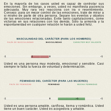
En la mayoría de los casos usted es capaz de controlar sus
emociones. Sin embargo, a veces, usted no manifiesta paciencia
adecuada. Muy rara vez reacciona con ira o resentimiento.
Consejo: para un mejor control de las emociones, trate de mirar a
si mismo de parte de otra persona. Separe los eventos y objetos
de las emociones relacionadas. Evite tanto capitulaciones, come
victorias en sus relaciones con los demás. Sólo la armonía y la
espontaneidad en cualquier relación le harán a usted feliz.
MASCULINIDAD DEL CARÁCTER (PARA LOS HOMBRES)
FALTA DE MASCULINIDAD
MASCULINIDAD
CARÁCTER MUY VALIENTE
-5
-2
0
+5
Usted es una persona muy modesta, emocional y sensible. Casi
siempre le falta la fuerza de voluntad y determinación.
FEMINIDAD DEL CARÁCTER (PARA LAS MUJERES)
FALTA DE FEMINIDAD
FEMINIDAD
MUCHA FEMINIDAD
-5
0
+3
+5
Usted es una persona amable, cariñosa, tierna y romántica. Usted
tiene un buen carácter. Usted es acogedora y amable.