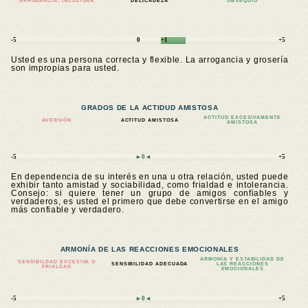
ARROGANCIA, INCULTURA
DELICADEZA
OBSEQUIO
-5
0
+1
+5
Usted es una persona correcta y flexible. La arrogancia y grosería
son impropias para usted.
GRADOS DE LA ACTIDUD AMISTOSA
ACTITUD EXCESIVAMENTE
AVERSIÓN
ACTITUD AMISTOSA
AMISTOSA
-5
►0◄
+5
En dependencia de su interés en una u otra relación, usted puede
exhibir tanto amistad y sociabilidad, como frialdad e intolerancia.
Consejo: si quiere tener un grupo de amigos confiables y
verdaderos, es usted el primero que debe convertirse en el amigo
más confiable y verdadero.
ARMONÍA DE LAS REACCIONES EMOCIONALES
ARMONÍA Y ESTABILIDAD DE
SENSIBILDAD EXCESIVA O
SENSIBILIDAD ADECUADA
LAS REACCIONES
FRIALDAD
EMOCIONALES
-5
►0◄
+5