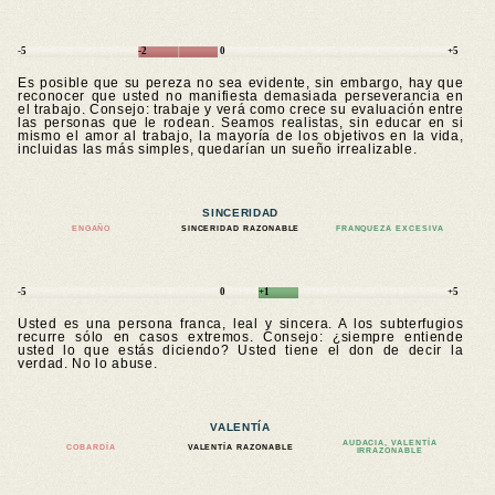
-5
-2
0
+5
Es posible que su pereza no sea evidente, sin embargo, hay que
reconocer que usted no manifiesta demasiada perseverancia en
el trabajo. Consejo: trabaje y verá como crece su evaluación entre
las personas que le rodean. Seamos realistas, sin educar en si
mismo el amor al trabajo, la mayoría de los objetivos en la vida,
incluidas las más simples, quedarían un sueño irrealizable.
SINCERIDAD
ENGAÑO
SINCERIDAD RAZONABLE
FRANQUEZA EXCESIVA
-5
0
+1
+5
Usted es una persona franca, leal y sincera. A los subterfugios
recurre sólo en casos extremos. Consejo: ¿siempre entiende
usted lo que estás diciendo? Usted tiene el don de decir la
verdad. No lo abuse.
VALENTÍA
AUDACIA, VALENTÍA
COBARDÍA
VALENTÍA RAZONABLE
IRRAZONABLE