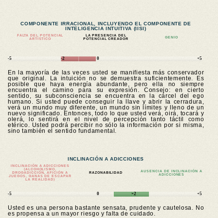
COMPONENTE IRRACIONAL, INCLUYENDO EL COMPONENTE DE
INTELIGENCIA INTUITIVA (IISI)
FALTA DEL POTENCIAL
LA PRESENCIA DEL
GENIO
ARTÍSTICO
POTENCIAL CREADOR
-5
-2
0
+5
En la mayoría de las veces usted se manifiesta más conservador
que original. La intuición no se demuestra suficientemente. Es
posible que haya energía abundante, pero ella no siempre
encuentra el camino para su expresión. Consejo: en cierto
sentido, su subconsciencia se encuentra en la cárcel del ego
humano. Si usted puede conseguir la llave y abrir la cerradura,
verá un mundo muy diferente, un mundo sin límites y lleno de un
nuevo significado. Entonces, todo lo que usted verá, oirá, tocará y
olerá, lo sentirá en el nivel de percepción tanto táctil como
etérico. Usted podrá percibir no sólo la información por si misma,
sino también el sentido fundamental.
INCLINACIÓN A ADICCIONES
INCLINACIÓN A ADICCIONES
(ALCOHOLISMO,
AUSENCIA DE INCLINACIÓN A
DROGADICCIÓN, AFICIÓN A
RAZONABILIDAD
ADICCIONES
JUEGOS, GANAS DE ESCAPAR
LA REALIDAD)
-5
0
+2
+5
Usted es una persona bastante sensata, prudente y cautelosa. No
es propensa a un mayor riesgo y falta de cuidado.