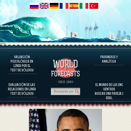
----
VALUACIÓN
PROGNOSIS Y
EL PROGRAMA
PSICOLÓGICA EN
ANALÍTICA
LINEA POR EL
EVALUAR EL CARÁCTER
TEST DE VÓLIKOV
EVALUACIÓN DEL CARÁCTER DE PERSONAJES FAMOSOS
EL PROGRAMA
· SINCE. 2004 ·
EVALUACIÓN DE LAS
EL MUNDO DE LOS ENC
EVALUAR LA COMPATIBILIDAD DE LA PAREJA
RELACIONES EN LINEA
UENTROS
PROGNOSIS Y ANALÍTICA
TEST DE VÓLIKOV
BUSCAR UNA PAREJA I
DEAL