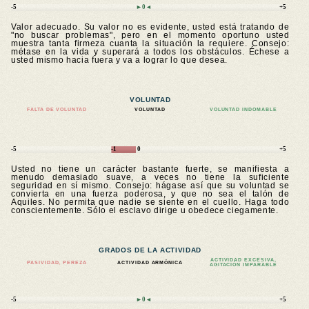
-5
►0◄
+5
Valor adecuado. Su valor no es evidente, usted está tratando de
"no buscar problemas", pero en el momento oportuno usted
muestra tanta firmeza cuanta la situación la requiere. Consejo:
métase en la vida y superará a todos los obstáculos. Échese a
usted mismo hacia fuera y va a lograr lo que desea.
VOLUNTAD
FALTA DE VOLUNTAD
VOLUNTAD
VOLUNTAD INDOMABLE
-5
-1
0
+5
Usted no tiene un carácter bastante fuerte, se manifiesta a
menudo demasiado suave, a veces no tiene la suficiente
seguridad en sí mismo. Consejo: hágase así que su voluntad se
convierta en una fuerza poderosa, y que no sea el talón de
Aquiles. No permita que nadie se siente en el cuello. Haga todo
conscientemente. Sólo el esclavo dirige u obedece ciegamente.
GRADOS DE LA ACTIVIDAD
ACTIVIDAD EXCESIVA,
PASIVIDAD, PEREZA
ACTIVIDAD ARMÓNICA
AGITACIÓN IMPARABLE
-5
►0◄
+5