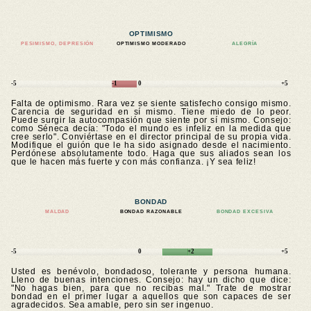
OPTIMISMO
PESIMISMO, DEPRESIÓN
OPTIMISMO MODERADO
ALEGRÍA
-5
-1
0
+5
Falta de optimismo. Rara vez se siente satisfecho consigo mismo.
Carencia de seguridad en sí mismo. Tiene miedo de lo peor.
Puede surgir la autocompasión que siente por sí mismo. Consejo:
como Séneca decía: "Todo el mundo es infeliz en la medida que
cree serlo". Conviértase en el director principal de su propia vida.
Modifique el guión que le ha sido asignado desde el nacimiento.
Perdónese absolutamente todo. Haga que sus aliados sean los
que le hacen más fuerte y con más confianza. ¡Y sea feliz!
BONDAD
MALDAD
BONDAD RAZONABLE
BONDAD EXCESIVA
-5
0
+2
+5
Usted es benévolo, bondadoso, tolerante y persona humana.
Lleno de buenas intenciones. Consejo: hay un dicho que dice:
"No hagas bien, para que no recibas mal." Trate de mostrar
bondad en el primer lugar a aquellos que son capaces de ser
agradecidos. Sea amable, pero sin ser ingenuo.