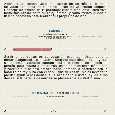
Actividad armoniosa. Usted no carece de energía, pero en la
actividad turbulenta, en plena ebullición, no ve sentido tampoco.
Consejo: acuérdese de la paradoja: cuanto más lento usted vive,
tanto más rápido corre su reloj interno, y tanto menos queda el
tiempo necesario para realizar sus proyectos de vida.
EGOÍSMO
EGOÍSMO RAZONABLE,
ABNEGACIÓN
CAPACIDAD DE RENUNCIARSE
EGOÍSMO EXCESIVO
A SUS INTERESES
-5
-4
0
+5
Servir a los demás es su vocación espiritual. Usted es una
persona abnegada, compasiva. Siempre está dispuesto a ayudar
a los demás. Consejo: cuando está listo para la compasión, el
perdón, para ayudar a los demás, usted se manifiesta más fuerte
y hace lo que le está predestinado. Aprenda a sacrificar con la
nobleza de rey, y no con el servilismo de criado. No es necesario
prestar ayuda a los demás, si le hace daño a usted. Ayude a los
demás, si le permite desarrollarse plenamente a usted mismo.
POTENCIAL DE LA SALUD FÍSICA
POCA SALUD
SALUD NORMAL
SALUD FUERTE
-5
►0◄
+5