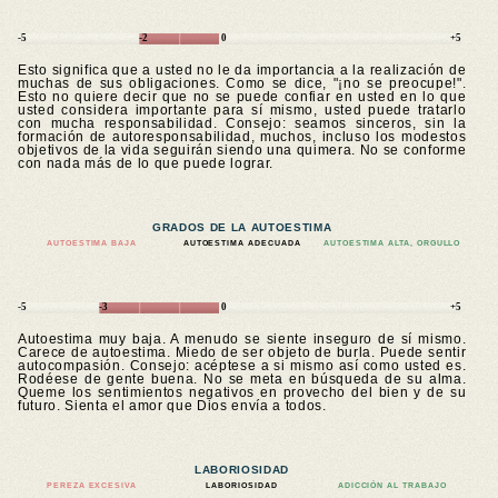
-5
-2
0
+5
Esto significa que a usted no le da importancia a la realización de
muchas de sus obligaciones. Como se dice, "¡no se preocupe!".
Esto no quiere decir que no se puede confiar en usted en lo que
usted considera importante para sí mismo, usted puede tratarlo
con mucha responsabilidad. Consejo: seamos sinceros, sin la
formación de autoresponsabilidad, muchos, incluso los modestos
objetivos de la vida seguirán siendo una quimera. No se conforme
con nada más de lo que puede lograr.
GRADOS DE LA AUTOESTIMA
AUTOESTIMA BAJA
AUTOESTIMA ADECUADA
AUTOESTIMA ALTA, ORGULLO
-5
-3
0
+5
Autoestima muy baja. A menudo se siente inseguro de sí mismo.
Carece de autoestima. Miedo de ser objeto de burla. Puede sentir
autocompasión. Consejo: acéptese a si mismo así como usted es.
Rodéese de gente buena. No se meta en búsqueda de su alma.
Queme los sentimientos negativos en provecho del bien y de su
futuro. Sienta el amor que Dios envía a todos.
LABORIOSIDAD
PEREZA EXCESIVA
LABORIOSIDAD
ADICCIÓN AL TRABAJO