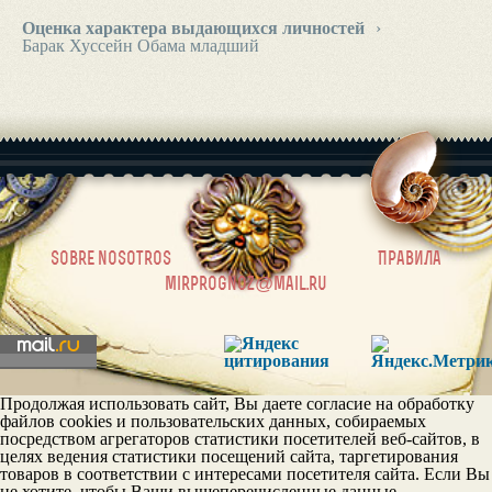
Оценка характера выдающихся личностей
›
Барак Хуссейн Обама младший
|
sobre nosotros
Правила
mirprognoz@mail.ru
Продолжая использовать сайт, Вы даете согласие на обработку
файлов cookies и пользовательских данных, собираемых
посредством агрегаторов статистики посетителей веб-сайтов, в
целях ведения статистики посещений сайта, таргетирования
товаров в соответствии с интересами посетителя сайта. Если Вы
не хотите, чтобы Ваши вышеперечисленные данные