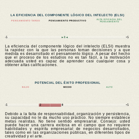
LA EFICIENCIA DEL COMPONENTE LÓGICO DEL INTELECTO (ELSI)
ALTA EFICACIA DEL
PENSAMIENTO TARDO
PENSAMIENTO PRODUCTIVO
PENSAMIENTO
-5
►0◄
+5
La eficiencia del componente lógico del intelecto (ELSI) muestra
la rapidez con la que las personas toman decisiones y a que
medida es desarrollado el pensamiento lógico. A pesar del hecho
que el proceso de los estudios no es tan fácil, a la motivación
adecuada usted es capaz de aprender casi cualquier cosa y
obtener altas calificaciones.
POTENCIAL DEL ÉXITO PROFESIONAL
BAJO
MEDIO
ALTO
-5
-2
0
+5
Debido a la falta de responsabilidad, organización y persistencia,
su capacidad no le da mucho uso práctico. No siempre establece
metas realistas. No tiene sentido empresarial. Consejo: usted
puede hacer una carrera exitosa en el campo que no requiere
habilidades y espíritu empresarial de negocios desarrollados,
tales como en las organizaciones públicas, en diferentes tipos de
creatividad y el arte.