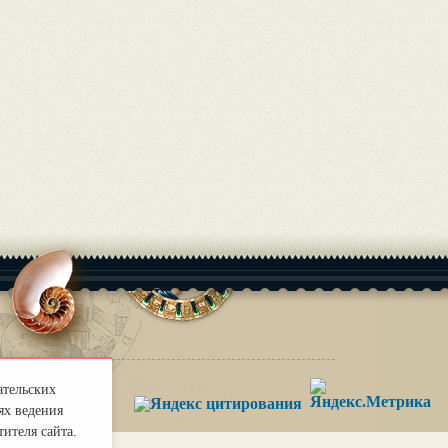
ательских
ях ведения
ителя сайта.