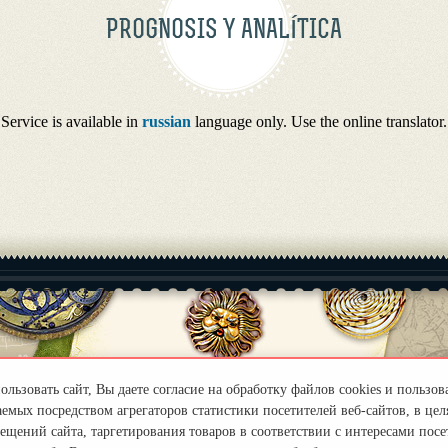
PROGNOSIS Y ANALÍTICA
Service is available in
russian
language only. Use the online translator.
z@mail.ru
льзовать сайт, Вы даете согласие на обработку файлов cookies и пользов
емых посредством агрегаторов статистики посетителей веб-сайтов, в цел
ещений сайта, таргетирования товаров в соответствии с интересами посет