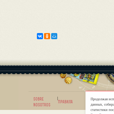
|
sobre
mirprogno
Продолжая испо
Правила
nosotros
данных, собира
статистики пос