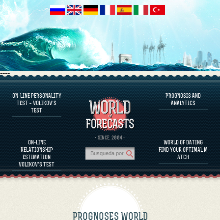
----
ON-LINE PERSONALITY
PROGNOSIS AND
FAQS
TEST – VOLIKOV’S
ANALYTICS
TEST
DEFINE ONE’S PERSONALITY
FAMOUS PERSONALITIES
FAQS
· SINCE. 2004 ·
ON-LINE
WORLD OF DATING
CALCULATE RELATIONSHIP COMPATIBILITY
RELATIONSHIP
FIND YOUR OPTIMAL M
PROGNOSIS AND ANALYTICS
ESTIMATION
ATCH
VOLIKOV’S TEST
PROGNOSES WORLD