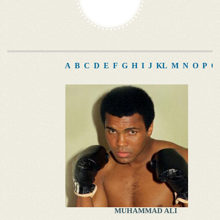
A
B
C
D
E
F
G
H
I
J
K
L
M
N
O
P
Q
MUHAMMAD ALI